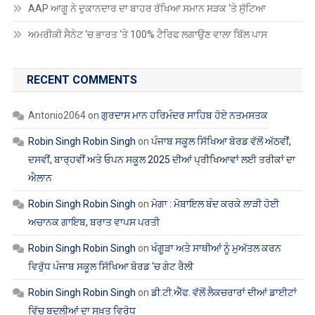
AAP ਆਗੂ ਨੇ ਦੁਕਾਨਦਾਰ ਦਾ ਬਾਹਰ ਰੱਖਿਆ ਸਮਾਨ ਸੜਕ ‘ਤੇ ਸੁੱਟਿਆ
ਅਮਰੀਕੀ ਸੈਨੇਟ ‘ਚ ਭਾਰਤ ‘ਤੇ 100% ਟੈਰਿਫ ਲਗਾਉਣ ਵਾਲਾ ਬਿੱਲ ਪਾਸ
RECENT COMMENTS
Antonio2064
on
ਗੁਰਦਾਸ ਮਾਨ ਹਰਿਮੰਦਰ ਸਾਹਿਬ ਹੋਏ ਨਤਮਸਤਕ
Robin Singh Robin Singh
on
ਪੰਜਾਬ ਸਕੂਲ ਸਿੱਖਿਆ ਬੋਰਡ ਵੱਲੋਂ ਅੱਠਵੀਂ,
ਦਸਵੀਂ, ਬਾਰ੍ਹਵੀਂ ਅਤੇ ਓਪਨ ਸਕੂਲ 2025 ਦੀਆਂ ਪ੍ਰੀਖਿਆਵਾਂ ਲਈ ਤਰੀਕਾਂ ਦਾ
ਐਲਾਨ
Robin Singh Robin Singh
on
ਮੋਗਾ : ਮੋਬਾਇਲ ਬੰਦ ਕਰਕੇ ਲਾੜੀ ਹੋਈ
ਅਚਾਨਕ ਗਾਇਬ, ਬਰਾਤ ਵਾਪਸ ਪਰਤੀ
Robin Singh Robin Singh
on
ਖੰਗੂੜਾ ਅਤੇ ਸਾਥੀਆਂ ਨੂੰ ਮੁਅੱਤਲ ਕਰਨ
ਵਿਰੁੱਧ ਪੰਜਾਬ ਸਕੂਲ ਸਿੱਖਿਆ ਬੋਰਡ ‘ਚ ਗੇਟ ਰੈਲੀ
Robin Singh Robin Singh
on
ਡੀ.ਟੀ.ਐੱਫ. ਵੱਲੋਂ ਲੈਕਚਰਾਰਾਂ ਦੀਆਂ ਡਾਈਟਾਂ
ਵਿੱਚ ਬਦਲੀਆਂ ਦਾ ਸਖ਼ਤ ਵਿਰੋਧ