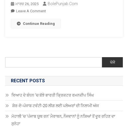
BolePunjab.com
ਮਾਰਚ 26, 2025
On
Leave A Comment
ਵਿਆਹ
Continue Reading
‘ਚ
ਗਏ
ਪਰਿਵਾਰ
ਦੇ
ਘਰ
ਚੋਰੀ,
ਖੋਜੋ
ਸੋਨੇ-
ਚਾਂਦੀ
ਦੇ
RECENT POSTS
ਗਹਿਣੇ
ਤੇ
ਵਿਆਹ ਦੇ ਬੰਧਨ ‘ਚ ਬੱਝੇ ਭਾਰਤੀ ਕ੍ਰਿਕਟਰ ਰਮਨਦੀਪ ਸਿੰਘ
ਨਕਦੀ
ਚੁਰਾਈ
ਸ਼ੇਰ-ਏ-ਪੰਜਾਬ ਟਵੰਟੀ-20 ਲੀਗ ਲਈ ਪਲੇਅਰਾਂ ਦੀ ਨਿਲਾਮੀ ਅੱਜ
ਮੋਹਾਲੀ ‘ਚ ‘ਪੰਜਾਬ ਯੂਥ ਰਨ’ ਮੈਰਾਥਨ, ਨੌਜਵਾਨਾਂ ਨੂੰ ਨਸ਼ਿਆਂ ਤੋਂ ਦੂਰ ਰਹਿਣ ਦਾ
ਸੁਨੇਹਾ