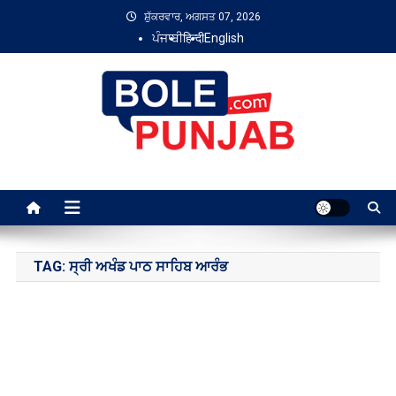
Skip
ਸ਼ੁੱਕਰਵਾਰ, ਅਗਸਤ 07, 2026
to
ਪੰਜਾਬੀ
हिन्दी
English
content
Bole Punjab
TAG:
ਸ੍ਰੀ ਅਖੰਡ ਪਾਠ ਸਾਹਿਬ ਆਰੰਭ