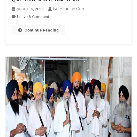
BolePunjab.com
ਅਗਸਤ 19, 2025
On
Leave A Comment
ਨੌਵੇਂ
Continue Reading
ਪਾਤਸ਼ਾਹ
ਜੀ
ਦੀ
350
ਸਾਲਾ
ਸ਼ਹੀਦੀ
ਸ਼ਤਾਬਦੀ
ਨੂੰ
ਸਮਰਪਿਤ
ਗੁਰਦੁਆਰਾ
ਧੋਬੜੀ
ਸਾਹਿਬ
ਅਸਾਮ
ਵਿਖੇ
ਸ੍ਰੀ
ਅਖੰਡ