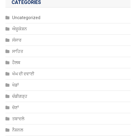
CATEGORIES
Uncategorized
ਐਜੂਕੇਸ਼ਨ
ਸੰਸਾਰ
ਸਾਹਿਤ
ਹੈਲਥ
ਖੰਘ ਦੀ ਦਵਾਈ
ਖੇਡਾਂ
ਚੰਡੀਗੜ੍ਹ
ਚੋਣਾਂ
ਤਬਾਦਲੇ
ਨੈਸ਼ਨਲ