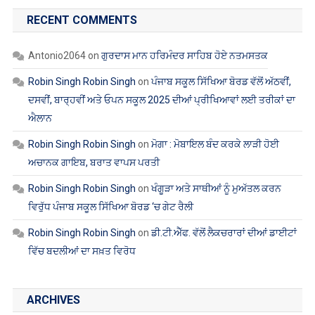
RECENT COMMENTS
Antonio2064
on
ਗੁਰਦਾਸ ਮਾਨ ਹਰਿਮੰਦਰ ਸਾਹਿਬ ਹੋਏ ਨਤਮਸਤਕ
Robin Singh Robin Singh
on
ਪੰਜਾਬ ਸਕੂਲ ਸਿੱਖਿਆ ਬੋਰਡ ਵੱਲੋਂ ਅੱਠਵੀਂ,
ਦਸਵੀਂ, ਬਾਰ੍ਹਵੀਂ ਅਤੇ ਓਪਨ ਸਕੂਲ 2025 ਦੀਆਂ ਪ੍ਰੀਖਿਆਵਾਂ ਲਈ ਤਰੀਕਾਂ ਦਾ
ਐਲਾਨ
Robin Singh Robin Singh
on
ਮੋਗਾ : ਮੋਬਾਇਲ ਬੰਦ ਕਰਕੇ ਲਾੜੀ ਹੋਈ
ਅਚਾਨਕ ਗਾਇਬ, ਬਰਾਤ ਵਾਪਸ ਪਰਤੀ
Robin Singh Robin Singh
on
ਖੰਗੂੜਾ ਅਤੇ ਸਾਥੀਆਂ ਨੂੰ ਮੁਅੱਤਲ ਕਰਨ
ਵਿਰੁੱਧ ਪੰਜਾਬ ਸਕੂਲ ਸਿੱਖਿਆ ਬੋਰਡ ‘ਚ ਗੇਟ ਰੈਲੀ
Robin Singh Robin Singh
on
ਡੀ.ਟੀ.ਐੱਫ. ਵੱਲੋਂ ਲੈਕਚਰਾਰਾਂ ਦੀਆਂ ਡਾਈਟਾਂ
ਵਿੱਚ ਬਦਲੀਆਂ ਦਾ ਸਖ਼ਤ ਵਿਰੋਧ
ARCHIVES