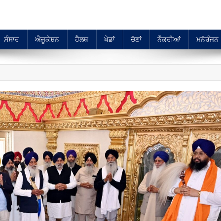
ਸੰਸਾਰ
ਐਜੂਕੇਸ਼ਨ
ਹੈਲਥ
ਖੇਡਾਂ
ਚੋਣਾਂ
ਨੌਕਰੀਆਂ
ਮਨੋਰੰਜਨ