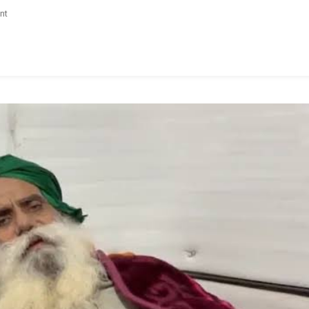
On
nt
ਸ਼੍ਰੋਮਣੀ
ਕਮੇਟੀ
ਮੁਲਾਜ਼ਮਾਂ
ਵੱਲੋਂ
ਸਰਬੱਤ
ਦੇ
ਭਲੇ
ਲਈ
ਸ੍ਰੀ
ਅਖੰਡ
ਪਾਠ
ਸਾਹਿਬ
ਕਰਵਾਇਆ