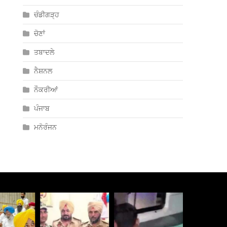
ਚੰਡੀਗੜ੍ਹ
ਚੋਣਾਂ
ਤਬਾਦਲੇ
ਨੈਸ਼ਨਲ
ਨੌਕਰੀਆਂ
ਪੰਜਾਬ
ਮਨੋਰੰਜਨ