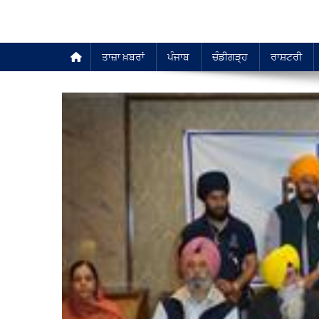
ਤਾਜ਼ਾ ਖ਼ਬਰਾਂ
ਪੰਜਾਬ
ਚੰਡੀਗੜ੍ਹ
ਰਾਸ਼ਟਰੀ