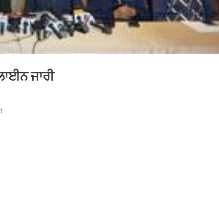
ਪਲਾਈਨ ਜਾਰੀ
On
t
ਕਿਸਾਨਾਂ
ਦੀਆਂ
ਸਮੱਸਿਆਵਾਂ
ਲਈ
ਹੈਲਪਲਾਈਨ
ਜਾਰੀ