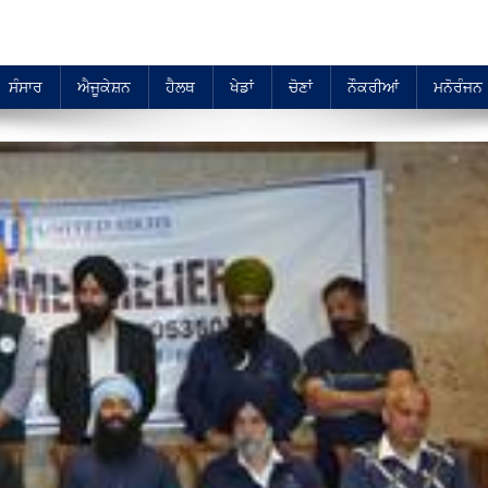
ਸੰਸਾਰ
ਐਜੂਕੇਸ਼ਨ
ਹੈਲਥ
ਖੇਡਾਂ
ਚੋਣਾਂ
ਨੌਕਰੀਆਂ
ਮਨੋਰੰਜਨ