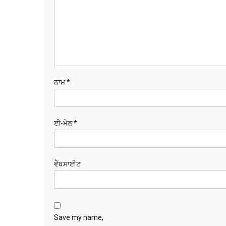
ਨਾਮ
*
ਈ-ਮੇਲ
*
ਵੈੱਬਸਾਈਟ
Save my name,