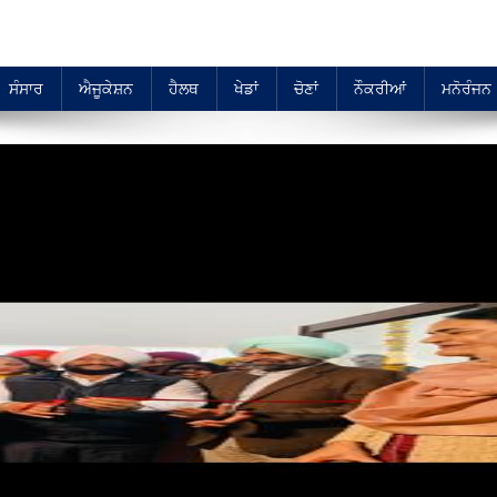
ਸੰਸਾਰ
ਐਜੂਕੇਸ਼ਨ
ਹੈਲਥ
ਖੇਡਾਂ
ਚੋਣਾਂ
ਨੌਕਰੀਆਂ
ਮਨੋਰੰਜਨ