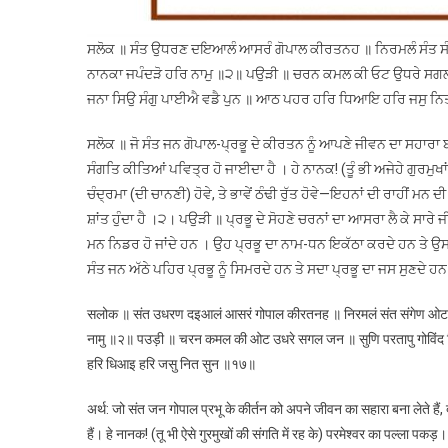
ਸਲੋਕ ॥ ਸੰਤ ਉਧਰਣ ਦਇਆਲੰ ਆਸਰੰ ਗੋਪਾਲ ਕੀਰਤਨਹ ॥ ਨਿਰਮਲੰ ਸੰਤ ਸੰਗੇ
ਨਾਨਕਾ ਜਪੰਦੜੋ ਹਰਿ ਨਾਮੁ ॥੨॥ ਪਉੜੀ ॥ ਚਰਨ ਕਮਲ ਕੀ ਓਟ ਉਧਰੇ ਸਗਲ ਜ
ਜਨਾ ਸਿਉ ਸੰਗੁ ਪਾਈਐ ਵਡੈ ਪੁਨ ॥ ਆਠ ਪਹਰ ਹਰਿ ਧਿਆਇ ਹਰਿ ਜਸੁ ਨਿ
ਸਲੋਕ ॥ ਜੋ ਸੰਤ ਜਨ ਗੋਪਾਲ-ਪ੍ਰਭੂ ਦੇ ਕੀਰਤਨ ਨੂੰ ਆਪਣੇ ਜੀਵਨ ਦਾ ਸਹਾਰਾ ਬਣਾ 
ਸੰਗਤਿ ਕੀਤਿਆਂ ਪਵਿਤ੍ਰ ਹੋ ਜਾਈਦਾ ਹੈ । ਹੇ ਨਾਨਕ! (ਤੂੰ ਭੀ ਅਜੇਹੇ ਗੁਰਮੁਖਾ
ਚੰਦ੍ਰਮਾ (ਦੀ ਚਾਨਣੀ) ਹੋਵੇ, ਤੇ ਭਾਵੇਂ ਠੰਢੀ ਰੁੱਤ ਹੋਵੇ—ਇਹਨਾਂ ਦੀ ਰਾਹੀਂ ਮ
ਸ਼ਾਂਤ ਹੁੰਦਾ ਹੈ ।੨। ਪਉੜੀ ॥ ਪ੍ਰਭੂ ਦੇ ਸੋਹਣੇ ਚਰਨਾਂ ਦਾ ਆਸਰਾ ਲੈ ਕੇ ਸਾਰ
ਮਨ ਨਿਡਰ ਹੋ ਜਾਂਦੇ ਹਨ । ਉਹ ਪ੍ਰਭੂ ਦਾ ਨਾਮ-ਧਨ ਇਕੱਠਾ ਕਰਦੇ ਹਨ ਤੇ ਉਸ ਧ
ਸੰਤ ਜਨ ਅੱਠੇ ਪਹਿਰ ਪ੍ਰਭੂ ਨੂੰ ਸਿਮਰਦੇ ਹਨ ਤੇ ਸਦਾ ਪ੍ਰਭੂ ਦਾ ਜਸ ਸੁਣਦੇ 
सलोक ॥ संत उधरण दइआलं आसरं गोपाल कीरतनह ॥ निरमलं संत संगेण ओट नान
नामु ॥२॥ पउड़ी ॥ चरन कमल की ओट उधरे सगल जन ॥ सुणि परतापु गोविंद न
हरि धिआइ हरि जसु नित सुन ॥१७॥
अर्थ: जो संत जन गोपाल प्रभू के कीर्तन को अपने जीवन का सहारा बना लेते हैं, 
हैं। हे नानक! (तू भी ऐसे गुरमुखों की संगति में रह के) परमेश्वर का पल्ला पक