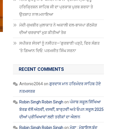
ਹਰਿਕ੍ਰਿਸ਼ਨ ਸਾਹਿਬ ਜੀ ਦਾ ਪ੍ਰਕਾਸ਼ ਪੁਰਬ ਸ਼ਰਧਾ ਤੇ
ਉਤਸ਼ਾਹ ਨਾਲ ਮਨਾਇਆ
ਮੋਦੀ-ਸੁਖਬੀਰ ਮੁਲਾਕਾਤ ਨੇ ਅਕਾਲੀ ਦਲ-ਭਾਜਪਾ ਗੱਠਜੋੜ
ਦੀਆਂ ਚਰਚਾਵਾਂ ਮੁੜ ਕੀਤੀਆਂ ਤੇਜ਼
ਸਪੀਕਰ ਸੰਧਵਾਂ ਨੂੰ ਨਸੀਹਤ—’ਗੁਰਬਾਣੀ ਪੜ੍ਹੋ, ਫਿਰ ਸੰਗਤ
‘ਤੇ ਗਿਆਨ ਦਿਓ: ਪਰਮਜੀਤ ਸਿੰਘ ਸਰਨਾ
RECENT COMMENTS
Antonio2064
on
ਗੁਰਦਾਸ ਮਾਨ ਹਰਿਮੰਦਰ ਸਾਹਿਬ ਹੋਏ
ਨਤਮਸਤਕ
Robin Singh Robin Singh
on
ਪੰਜਾਬ ਸਕੂਲ ਸਿੱਖਿਆ
ਬੋਰਡ ਵੱਲੋਂ ਅੱਠਵੀਂ, ਦਸਵੀਂ, ਬਾਰ੍ਹਵੀਂ ਅਤੇ ਓਪਨ ਸਕੂਲ 2025
ਦੀਆਂ ਪ੍ਰੀਖਿਆਵਾਂ ਲਈ ਤਰੀਕਾਂ ਦਾ ਐਲਾਨ
Robin Singh Robin Singh
on
ਮੋਗਾ : ਮੋਬਾਇਲ ਬੰਦ