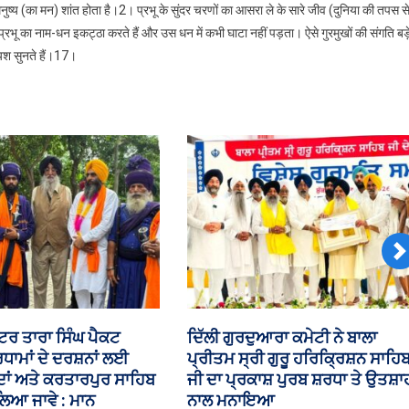
नुष्य (का मन) शांत होता है।2। प्रभू के सुंदर चरणों का आसरा ले के सारे जीव (दुनिया की तपस स
े प्रभू का नाम-धन इकट्ठा करते हैं और उस धन में कभी घाटा नहीं पड़ता। ऐसे गुरमुखों की संगति बड़
ा यश सुनते हैं।17।
N
ਾਂ ਨੂੰ ਨਸੀਹਤ—’ਗੁਰਬਾਣੀ
ਡੀਏ ਦੀ ਮੰਗ; ਚੰਡੀਗੜ੍ਹ ’ਚ ਮੁਲਾਜ਼ਮਾਂ 
ਰ ਸੰਗਤ ‘ਤੇ ਗਿਆਨ ਦਿਓ:
ਪੈਨਸ਼ਨਰਾਂ ਦੀ ਮਹਾਂ-ਰੈਲੀ ਦੌਰਾਨ ਵਿਧਾਨ
ਿੰਘ ਸਰਨਾ
ਸਭਾ ਵੱਲ ਵਧ ਰਹੇ ਕਰਮਚਾਰੀਆਂ ’ਤੇ
ਚੱਲੀਆਂ ਜਲ ਤੋਪਾਂ