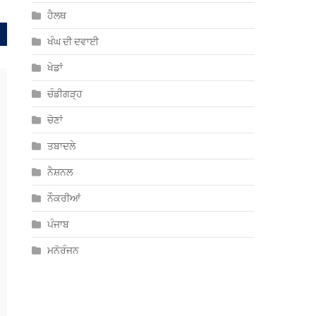
ਹੈਲਥ
ਖੰਘ ਦੀ ਦਵਾਈ
ਖੇਡਾਂ
ਚੰਡੀਗੜ੍ਹ
ਚੋਣਾਂ
ਤਬਾਦਲੇ
ਨੈਸ਼ਨਲ
ਨੌਕਰੀਆਂ
ਪੰਜਾਬ
ਮਨੋਰੰਜਨ