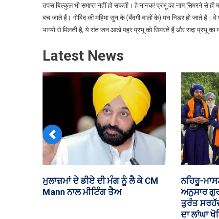
तपस बिल्कुल भी समाप्त नहीं हो सकती। हे नानक! प्रभू का नाम सिमरने से ही म
बच जाते हैं। गोबिंद की महिमा सुन के (बँदगी वालों के) मन निडर हो जाते हैं। व
भाग्यों से मिलती है, ये संत जन आठों पहर प्रभू को सिमरते हैं और सदा प्रभू क
Latest News
Previous
ਮੋਦੀ-ਸੁਖਬੀਰ ਮੁਲਾਕਾਤ ਨੇ ਅਕਾਲੀ ਦਲ-
ਸਪੀਕਰ ਸੰਧਵ
ਭਾਜਪਾ ਗੱਠਜੋੜ ਦੀਆਂ ਚਰਚਾਵਾਂ ਮੁੜ
ਪੜ੍ਹੋ, ਫਿ
ਕੀਤੀਆਂ ਤੇਜ਼
ਪਰਮਜੀਤ ਸ