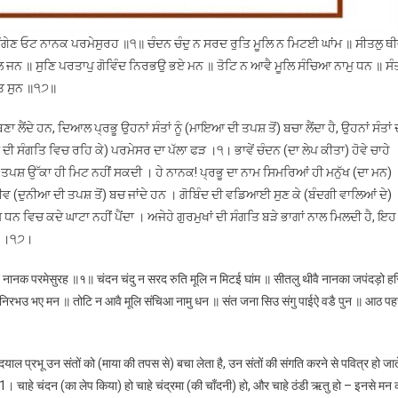
ਣ ਓਟ ਨਾਨਕ ਪਰਮੇਸੁਰਹ ॥੧॥ ਚੰਦਨ ਚੰਦੁ ਨ ਸਰਦ ਰੁਤਿ ਮੂਲਿ ਨ ਮਿਟਈ ਘਾਂਮ ॥ ਸੀਤਲੁ ਥੀ
ਨ ॥ ਸੁਣਿ ਪਰਤਾਪੁ ਗੋਵਿੰਦ ਨਿਰਭਉ ਭਏ ਮਨ ॥ ਤੋਟਿ ਨ ਆਵੈ ਮੂਲਿ ਸੰਚਿਆ ਨਾਮੁ ਧਨ ॥ ਸੰ
ਤ ਸੁਨ ॥੧੭॥
ਲੈਂਦੇ ਹਨ, ਦਿਆਲ ਪ੍ਰਭੂ ਉਹਨਾਂ ਸੰਤਾਂ ਨੂੰ (ਮਾਇਆ ਦੀ ਤਪਸ਼ ਤੋਂ) ਬਚਾ ਲੈਂਦਾ ਹੈ, ਉਹਨਾਂ ਸੰਤਾਂ 
ਂ ਦੀ ਸੰਗਤਿ ਵਿਚ ਰਹਿ ਕੇ) ਪਰਮੇਸਰ ਦਾ ਪੱਲਾ ਫੜ ।੧। ਭਾਵੇਂ ਚੰਦਨ (ਦਾ ਲੇਪ ਕੀਤਾ) ਹੋਵੇ ਚਾਹੇ
ਨ ਦੀ ਤਪਸ਼ ਉੱਕਾ ਹੀ ਮਿਟ ਨਹੀਂ ਸਕਦੀ । ਹੇ ਨਾਨਕ! ਪ੍ਰਭੂ ਦਾ ਨਾਮ ਸਿਮਰਿਆਂ ਹੀ ਮਨੁੱਖ (ਦਾ ਮਨ)
ੇ ਜੀਵ (ਦੁਨੀਆ ਦੀ ਤਪਸ਼ ਤੋਂ) ਬਚ ਜਾਂਦੇ ਹਨ । ਗੋਬਿੰਦ ਦੀ ਵਡਿਆਈ ਸੁਣ ਕੇ (ਬੰਦਗੀ ਵਾਲਿਆਂ ਦੇ)
ਨ ਵਿਚ ਕਦੇ ਘਾਟਾ ਨਹੀਂ ਪੈਂਦਾ । ਅਜੇਹੇ ਗੁਰਮੁਖਾਂ ਦੀ ਸੰਗਤਿ ਬੜੇ ਭਾਗਾਂ ਨਾਲ ਮਿਲਦੀ ਹੈ, ਇਹ
ਹਨ ।੧੭।
क परमेसुरह ॥१॥ चंदन चंदु न सरद रुति मूलि न मिटई घांम ॥ सीतलु थीवै नानका जपंदड़ो हर
िरभउ भए मन ॥ तोटि न आवै मूलि संचिआ नामु धन ॥ संत जना सिउ संगु पाईऐ वडै पुन ॥ आठ पह
दयाल प्रभू उन संतों को (माया की तपस से) बचा लेता है, उन संतों की संगति करने से पवित्र हो जात
ड़।1। चाहे चंदन (का लेप किया) हो चाहे चंद्रमा (की चाँदनी) हो, और चाहे ठंडी ऋतु हो – इनसे मन 