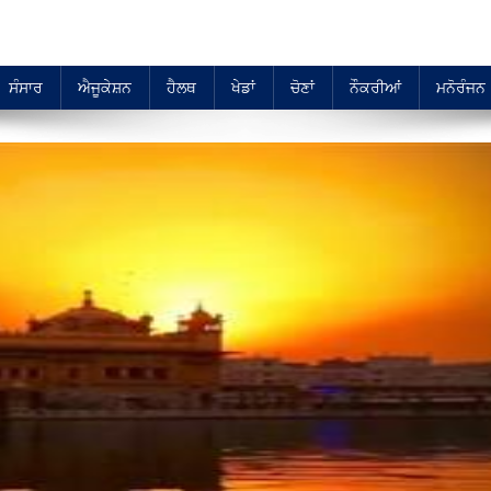
ਸੰਸਾਰ
ਐਜੂਕੇਸ਼ਨ
ਹੈਲਥ
ਖੇਡਾਂ
ਚੋਣਾਂ
ਨੌਕਰੀਆਂ
ਮਨੋਰੰਜਨ