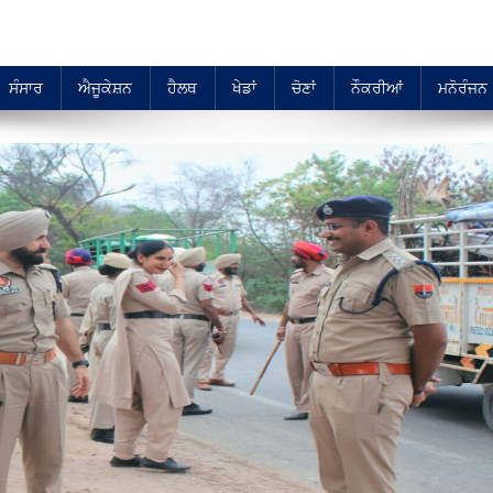
ਸੰਸਾਰ
ਐਜੂਕੇਸ਼ਨ
ਹੈਲਥ
ਖੇਡਾਂ
ਚੋਣਾਂ
ਨੌਕਰੀਆਂ
ਮਨੋਰੰਜਨ