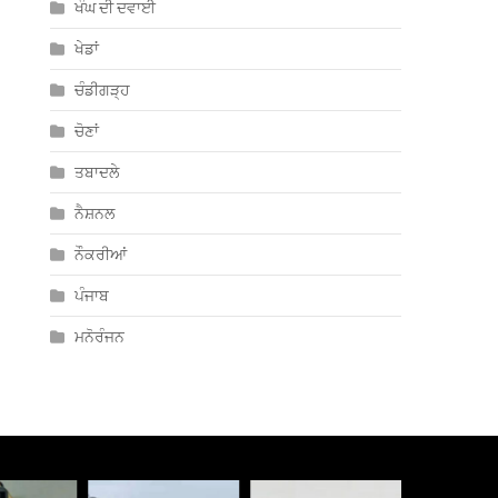
ਖੰਘ ਦੀ ਦਵਾਈ
ਖੇਡਾਂ
ਚੰਡੀਗੜ੍ਹ
ਚੋਣਾਂ
ਤਬਾਦਲੇ
ਨੈਸ਼ਨਲ
ਨੌਕਰੀਆਂ
ਪੰਜਾਬ
ਮਨੋਰੰਜਨ