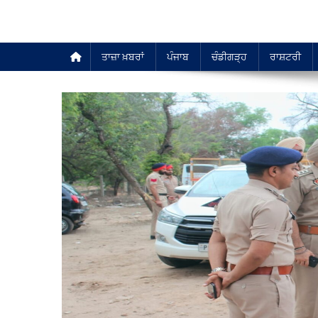
ਤਾਜ਼ਾ ਖ਼ਬਰਾਂ
ਪੰਜਾਬ
ਚੰਡੀਗੜ੍ਹ
ਰਾਸ਼ਟਰੀ