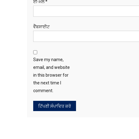
ਈ-ਮੇਲ
*
ਵੈੱਬਸਾਈਟ
Save my name,
email, and website
in this browser for
the next time I
comment.