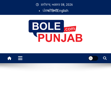
Skip
ਸ਼ਨੀਵਾਰ, ਅਗਸਤ 08, 2026
to
ਪੰਜਾਬੀ
हिन्दी
English
content
Bole Punjab