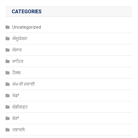
CATEGORIES
Uncategorized
ਐਜੂਕੇਸ਼ਨ
ਸੰਸਾਰ
ਸਾਹਿਤ
ਹੈਲਥ
ਖੰਘ ਦੀ ਦਵਾਈ
ਖੇਡਾਂ
ਚੰਡੀਗੜ੍ਹ
ਚੋਣਾਂ
ਤਬਾਦਲੇ