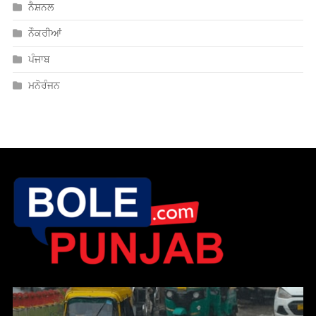
ਨੈਸ਼ਨਲ
ਨੌਕਰੀਆਂ
ਪੰਜਾਬ
ਮਨੋਰੰਜਨ