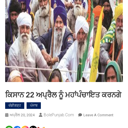
ਕਿਸਾਨ 22 ਅਪ੍ਰੈਲ ਨੂੰ ਮਹਾਂਪੰਚਾਇਤ ਕਰਨਗੇ
ਚੰਡੀਗੜ੍ਹ
ਪੰਜਾਬ
BolePunjab.com
On
ਅਪ੍ਰੈਲ 20, 2024
Leave A Comment
ਕਿਸਾਨ
22