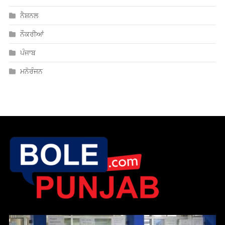
ਨੈਸ਼ਨਲ
ਨੌਕਰੀਆਂ
ਪੰਜਾਬ
ਮਨੋਰੰਜਨ