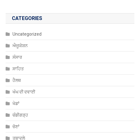
CATEGORIES
Uncategorized
ਐਜੂਕੇਸ਼ਨ
ਸੰਸਾਰ
ਸਾਹਿਤ
ਹੈਲਥ
ਖੰਘ ਦੀ ਦਵਾਈ
ਖੇਡਾਂ
ਚੰਡੀਗੜ੍ਹ
ਚੋਣਾਂ
ਤਬਾਦਲੇ