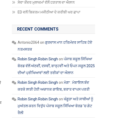
ਸੇਵਾ ਕੇਂਦਰ ਮੁਲਾਜ਼ਮਾਂ ਵੱਲੋਂ ਹੜਤਾਲ ਦਾ ਐਲਾਨ
ED ਵਲੋਂ ਬਿਕਰਮ ਮਜੀਠੀਆ ਦੇ ਕਰੀਬੀ ਘਰ ਛਾਪਾ
RECENT COMMENTS
Antonio2064
on
ਗੁਰਦਾਸ ਮਾਨ ਹਰਿਮੰਦਰ ਸਾਹਿਬ ਹੋਏ
ਨਤਮਸਤਕ
Robin Singh Robin Singh
on
ਪੰਜਾਬ ਸਕੂਲ ਸਿੱਖਿਆ
ਬੋਰਡ ਵੱਲੋਂ ਅੱਠਵੀਂ, ਦਸਵੀਂ, ਬਾਰ੍ਹਵੀਂ ਅਤੇ ਓਪਨ ਸਕੂਲ 2025
ਦੀਆਂ ਪ੍ਰੀਖਿਆਵਾਂ ਲਈ ਤਰੀਕਾਂ ਦਾ ਐਲਾਨ
Robin Singh Robin Singh
on
ਮੋਗਾ : ਮੋਬਾਇਲ ਬੰਦ
ੀ
ਕਰਕੇ ਲਾੜੀ ਹੋਈ ਅਚਾਨਕ ਗਾਇਬ, ਬਰਾਤ ਵਾਪਸ ਪਰਤੀ
Robin Singh Robin Singh
on
ਖੰਗੂੜਾ ਅਤੇ ਸਾਥੀਆਂ ਨੂੰ
ਾਬ
ਮੁਅੱਤਲ ਕਰਨ ਵਿਰੁੱਧ ਪੰਜਾਬ ਸਕੂਲ ਸਿੱਖਿਆ ਬੋਰਡ ‘ਚ ਗੇਟ
ਰੈਲੀ