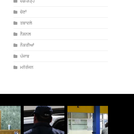
ਚੰਡੀਗੜ੍ਹ
ਚੋਣਾਂ
ਤਬਾਦਲੇ
ਨੈਸ਼ਨਲ
ਨੌਕਰੀਆਂ
ਪੰਜਾਬ
ਮਨੋਰੰਜਨ