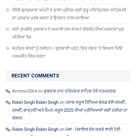
ਦਿੱਲੀ ਗੁਰਦੁਆਰਾ ਕਮੇਟੀ ਨੇ ਬਾਲਾ ਪ੍ਰੀਤਮ ਸ੍ਰੀ ਗੁਰੂ ਹਰਿਕ੍ਰਿਸ਼ਨ ਸਾਹਿਬ ਜੀ
ਦਾ ਪ੍ਰਕਾਸ਼ ਪੁਰਬ ਸ਼ਰਧਾ ਤੇ ਉਤਸ਼ਾਹ ਨਾਲ ਮਨਾਇਆ
ਮੋਦੀ-ਸੁਖਬੀਰ ਮੁਲਾਕਾਤ ਨੇ ਅਕਾਲੀ ਦਲ-ਭਾਜਪਾ ਗੱਠਜੋੜ ਦੀਆਂ ਚਰਚਾਵਾਂ ਮੁੜ
ਕੀਤੀਆਂ ਤੇਜ਼
ਸਪੀਕਰ ਸੰਧਵਾਂ ਨੂੰ ਨਸੀਹਤ—’ਗੁਰਬਾਣੀ ਪੜ੍ਹੋ, ਫਿਰ ਸੰਗਤ ‘ਤੇ ਗਿਆਨ ਦਿਓ:
ਪਰਮਜੀਤ ਸਿੰਘ ਸਰਨਾ
RECENT COMMENTS
Antonio2064
on
ਗੁਰਦਾਸ ਮਾਨ ਹਰਿਮੰਦਰ ਸਾਹਿਬ ਹੋਏ ਨਤਮਸਤਕ
Robin Singh Robin Singh
on
ਪੰਜਾਬ ਸਕੂਲ ਸਿੱਖਿਆ ਬੋਰਡ ਵੱਲੋਂ ਅੱਠਵੀਂ,
ਦਸਵੀਂ, ਬਾਰ੍ਹਵੀਂ ਅਤੇ ਓਪਨ ਸਕੂਲ 2025 ਦੀਆਂ ਪ੍ਰੀਖਿਆਵਾਂ ਲਈ ਤਰੀਕਾਂ ਦਾ
ਐਲਾਨ
Robin Singh Robin Singh
on
ਮੋਗਾ : ਮੋਬਾਇਲ ਬੰਦ ਕਰਕੇ ਲਾੜੀ ਹੋਈ