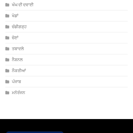
ਖੰਘ ਦੀ ਦਵਾਈ
ਖੇਡਾਂ
ਚੰਡੀਗੜ੍ਹ
ਚੋਣਾਂ
ਤਬਾਦਲੇ
ਨੈਸ਼ਨਲ
ਨੌਕਰੀਆਂ
ਪੰਜਾਬ
ਮਨੋਰੰਜਨ