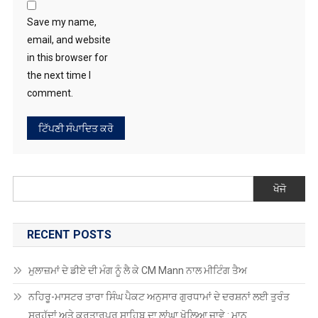
Save my name,
email, and website
in this browser for
the next time I
comment.
ਖੋਜੋ
RECENT POSTS
ਮੁਲਾਜ਼ਮਾਂ ਦੇ ਡੀਏ ਦੀ ਮੰਗ ਨੂੰ ਲੈ ਕੇ CM Mann ਨਾਲ ਮੀਟਿੰਗ ਤੈਅ
ਨਹਿਰੂ-ਮਾਸਟਰ ਤਾਰਾ ਸਿੰਘ ਪੈਕਟ ਅਨੁਸਾਰ ਗੁਰਧਾਮਾਂ ਦੇ ਦਰਸ਼ਨਾਂ ਲਈ ਤੁਰੰਤ
ਸਰਹੱਦਾਂ ਅਤੇ ਕਰਤਾਰਪੁਰ ਸਾਹਿਬ ਦਾ ਲਾਂਘਾ ਖੋਲਿਆ ਜਾਵੇ : ਮਾਨ