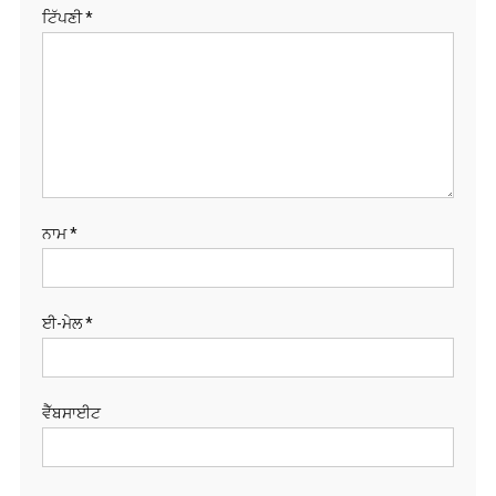
ਟਿੱਪਣੀ
*
ਨਾਮ
*
ਈ-ਮੇਲ
*
ਵੈੱਬਸਾਈਟ