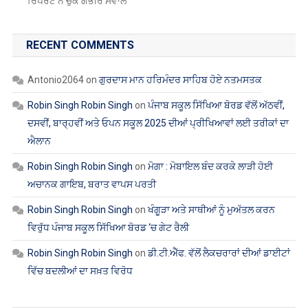
Robin Singh Robin Singh
on
ਮੋਗਾ : ਮੋਬਾਇਲ ਬੰਦ ਕਰਕੇ ਲਾੜੀ ਹੋਈ
ਅਚਾਨਕ ਗਾਇਬ, ਬਰਾਤ ਵਾਪਸ ਪਰਤੀ
Robin Singh Robin Singh
on
ਖੰਗੂੜਾ ਅਤੇ ਸਾਥੀਆਂ ਨੂੰ ਮੁਅੱਤਲ ਕਰਨ
ਵਿਰੁੱਧ ਪੰਜਾਬ ਸਕੂਲ ਸਿੱਖਿਆ ਬੋਰਡ ‘ਚ ਗੇਟ ਰੈਲੀ
Robin Singh Robin Singh
on
ਡੀ.ਟੀ.ਐੱਫ. ਵੱਲੋਂ ਲੈਕਚਰਾਰਾਂ ਦੀਆਂ ਡਾਈਟਾਂ
ਵਿੱਚ ਬਦਲੀਆਂ ਦਾ ਸਖ਼ਤ ਵਿਰੋਧ
ARCHIVES
ਅਗਸਤ 2026
ਜੁਲਾਈ 2026
ਜੂਨ 2026
ਮਈ 2026
ਅਪ੍ਰੈਲ 2026