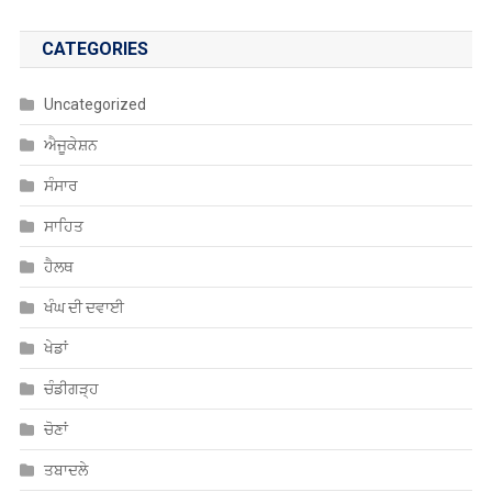
ਹੈਲਥ
ਖੰਘ ਦੀ ਦਵਾਈ
ਖੇਡਾਂ
ਚੰਡੀਗੜ੍ਹ
ਚੋਣਾਂ
ਤਬਾਦਲੇ
ਨੈਸ਼ਨਲ
ਨੌਕਰੀਆਂ
ਪੰਜਾਬ
ਮਨੋਰੰਜਨ