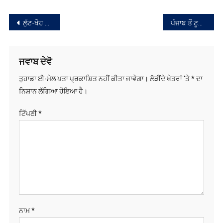
ਟਿੱਪਣੀ
*
ਨਾਮ
*
ਈ-ਮੇਲ
*
ਵੈੱਬਸਾਈਟ