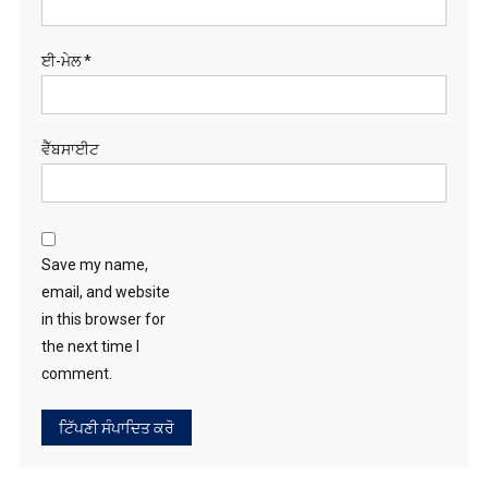
Save my name,
email, and website
in this browser for
the next time I
comment.
ਖੋਜੋ
RECENT POSTS
ਸੇਵਾ, ਨਿਮਰਤਾ ਤੇ ਦਇਆ ਹੀ ਗੁਰੂ ਹਰਿਕ੍ਰਿਸ਼ਨ ਸਾਹਿਬ ਜੀ ਦਾ ਸਦੀਵੀ ਸੰਦੇਸ਼;
ਅਮਲ ਦੀ ਲੋੜ — ਸੰਤ ਮੀਤ ਸਿੰਘ
ਪੰਨੂ ਕਤਲ ਸਾਜ਼ਿਸ਼ ਕੇਸ: ਭਾਰਤ ‘ਤੇ ਲੱਗੇ ਦੋਸ਼ਾਂ ਵਿਚਾਲੇ ਪੰਨੂ ਖੁਦ ਅਦਾਲਤ ਵਿੱਚ