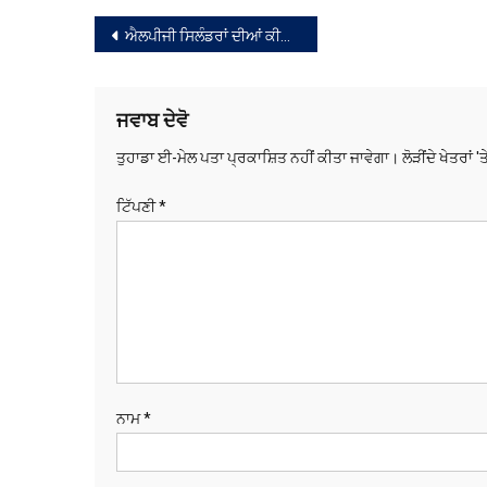
ਸੰਪਾਦਨਾ
ਐਲਪੀਜੀ ਸਿਲੰਡਰਾਂ ਦੀਆਂ ਕੀਮਤਾਂ ਘਟਾਈਆਂ
ਨੈਵੀਗੇਸ਼ਨ
ਜਵਾਬ ਦੇਵੋ
ਤੁਹਾਡਾ ਈ-ਮੇਲ ਪਤਾ ਪ੍ਰਕਾਸ਼ਿਤ ਨਹੀਂ ਕੀਤਾ ਜਾਵੇਗਾ।
ਲੋੜੀਂਦੇ ਖੇਤਰਾਂ '
ਟਿੱਪਣੀ
*
ਨਾਮ
*