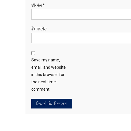
ਈ-ਮੇਲ
*
ਵੈੱਬਸਾਈਟ
Save my name,
email, and website
in this browser for
the next time I
comment.