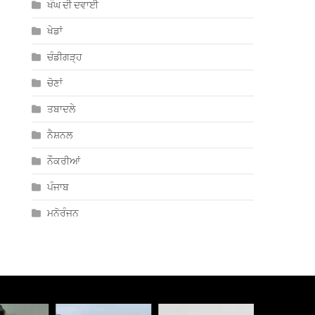
ਖੰਘ ਦੀ ਦਵਾਈ
ਖੇਡਾਂ
ਚੰਡੀਗੜ੍ਹ
ਚੋਣਾਂ
ਤਬਾਦਲੇ
ਨੈਸ਼ਨਲ
ਨੌਕਰੀਆਂ
ਪੰਜਾਬ
ਮਨੋਰੰਜਨ