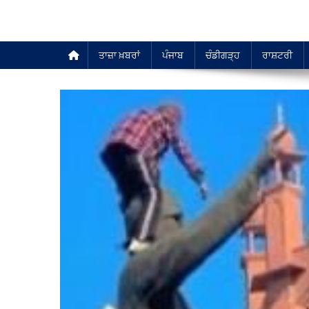
ਤਾਜ਼ਾ ਖ਼ਬਰਾਂ
ਪੰਜਾਬ
ਚੰਡੀਗੜ੍ਹ
ਰਾਸ਼ਟਰੀ