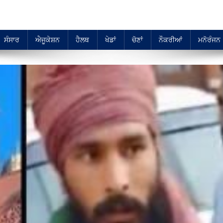
ਸੰਸਾਰ
ਐਜੂਕੇਸ਼ਨ
ਹੈਲਥ
ਖੇਡਾਂ
ਚੋਣਾਂ
ਨੌਕਰੀਆਂ
ਮਨੋਰੰਜਨ