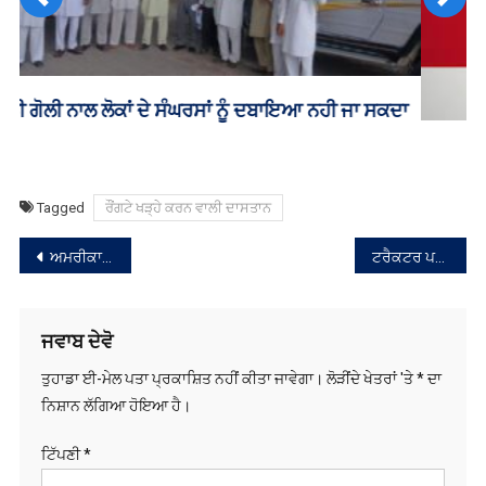
Previous
Next
ਮੋਹਾਲੀ ਦੇ ਸਕੂਲਾਂ ਨੂੰ ਮਿਲੀਆਂ ਧਮਕੀ ਭਰੀਆਂ ਈਮੇਲਾਂ
Tagged
ਰੌਂਗਟੇ ਖੜ੍ਹੇ ਕਰਨ ਵਾਲੀ ਦਾਸਤਾਨ
ਸੰਪਾਦਨਾ
ਅਮਰੀਕਾ ਵਲੋਂ ਭਾਰਤੀਆਂ ਨੂੰ ਡੀਪੋਰਟ ਕਰਨ ਦੇ ਮੁੱਦੇ ਉੱਤੇ ਵਿਰੋਧੀ ਪਾਰਟੀਆਂ ਨੇ ਸਰਕਾਰ ਨੂੰ ਘੇਰਿਆ
ਟਰੈਕਟਰ ਪਲਟਣ ਕਾਰਨ 3 ਸਕੂਲੀ ਵਿਦਿਆਰਥੀਆਂ ਦੀ ਮੌਤ
ਨੈਵੀਗੇਸ਼ਨ
ਜਵਾਬ ਦੇਵੋ
ਤੁਹਾਡਾ ਈ-ਮੇਲ ਪਤਾ ਪ੍ਰਕਾਸ਼ਿਤ ਨਹੀਂ ਕੀਤਾ ਜਾਵੇਗਾ।
ਲੋੜੀਂਦੇ ਖੇਤਰਾਂ 'ਤੇ
*
ਦਾ
ਨਿਸ਼ਾਨ ਲੱਗਿਆ ਹੋਇਆ ਹੈ।
ਟਿੱਪਣੀ
*