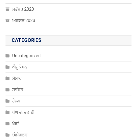
ਸਤੰਬਰ 2023
ਅਗਸਤ 2023
CATEGORIES
Uncategorized
ਐਜੂਕੇਸ਼ਨ
ਸੰਸਾਰ
ਸਾਹਿਤ
ਹੈਲਥ
ਖੰਘ ਦੀ ਦਵਾਈ
ਖੇਡਾਂ
ਚੰਡੀਗੜ੍ਹ