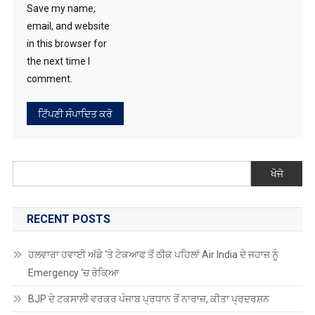
Save my name,
email, and website
in this browser for
the next time I
comment.
ਖੋਜੋ
RECENT POSTS
ਹਲਵਾਰਾ ਹਵਾਈ ਅੱਡੇ ‘ਤੇ ਟੇਕਆਫ ਤੋਂ ਠੀਕ ਪਹਿਲਾਂ Air India ਦੇ ਜਹਾਜ਼ ਨੂੰ
Emergency ‘ਚ ਰੋਕਿਆ
BJP ਦੇ ਟਕਸਾਲੀ ਵਰਕਰ ਪੰਜਾਬ ਪ੍ਰਧਾਨ ਤੋਂ ਨਾਰਾਜ਼, ਕੀਤਾ ਪ੍ਰਦਰਸ਼ਨ