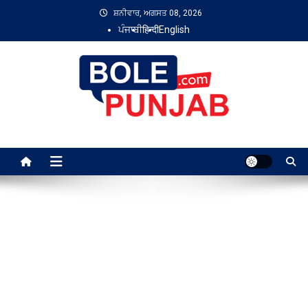
Skip
ਸ਼ਨੀਵਾਰ, ਅਗਸਤ 08, 2026
to
ਪੰਜਾਬੀ
हिन्दी
English
content
Bole Punjab