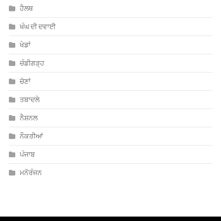
ਹੈਲਥ
ਖੰਘ ਦੀ ਦਵਾਈ
ਖੇਡਾਂ
ਚੰਡੀਗੜ੍ਹ
ਚੋਣਾਂ
ਤਬਾਦਲੇ
ਨੈਸ਼ਨਲ
ਨੌਕਰੀਆਂ
ਪੰਜਾਬ
ਮਨੋਰੰਜਨ