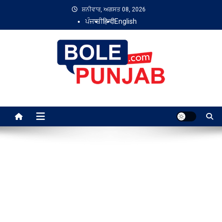
Skip
ਸ਼ਨੀਵਾਰ, ਅਗਸਤ 08, 2026
to
ਪੰਜਾਬੀ
हिन्दी
English
content
Bole Punjab