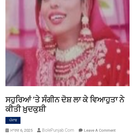
ਸਹੁਰਿਆਂ ‘ਤੇ ਸੰਗੀਨ ਦੋਸ਼ ਲਾ ਕੇ ਵਿਆਹੁਤਾ ਨੇ
ਕੀਤੀ ਖ਼ੁਦਕੁਸ਼ੀ
ਪੰਜਾਬ
BolePunjab.com
On
ਮਾਰਚ 6, 2025
Leave A Comment