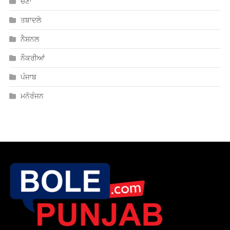
ਨੈਸ਼ਨਲ
ਨੌਕਰੀਆਂ
ਪੰਜਾਬ
ਮਨੋਰੰਜਨ