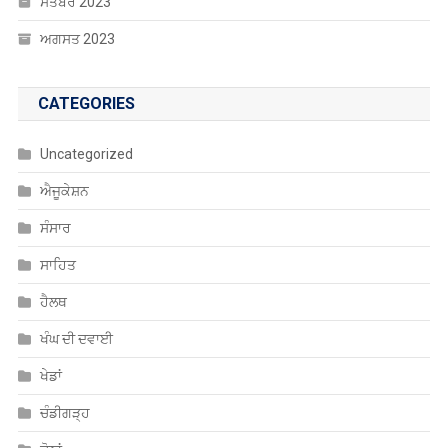
CATEGORIES
Uncategorized
ਐਜੂਕੇਸ਼ਨ
ਸੰਸਾਰ
ਸਾਹਿਤ
ਹੈਲਥ
ਖੰਘ ਦੀ ਦਵਾਈ
ਖੇਡਾਂ
ਚੰਡੀਗੜ੍ਹ
ਚੋਣਾਂ
ਤਬਾਦਲੇ