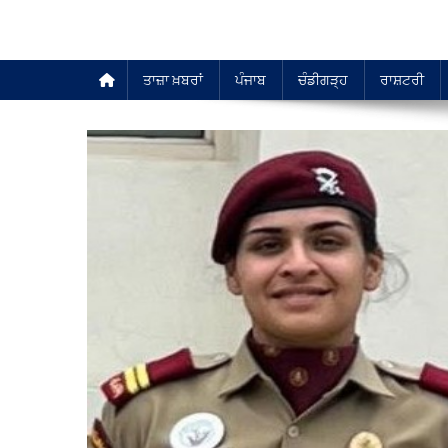
ਤਾਜ਼ਾ ਖ਼ਬਰਾਂ
ਪੰਜਾਬ
ਚੰਡੀਗੜ੍ਹ
ਰਾਸ਼ਟਰੀ