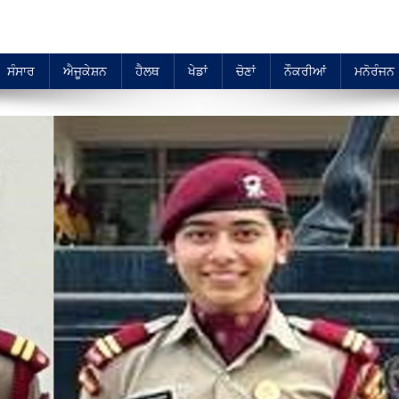
ਸੰਸਾਰ
ਐਜੂਕੇਸ਼ਨ
ਹੈਲਥ
ਖੇਡਾਂ
ਚੋਣਾਂ
ਨੌਕਰੀਆਂ
ਮਨੋਰੰਜਨ