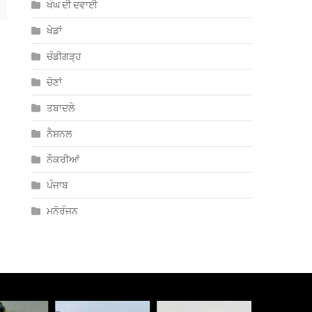
ਖੰਘ ਦੀ ਦਵਾਈ
ਖੇਡਾਂ
ਚੰਡੀਗੜ੍ਹ
ਚੋਣਾਂ
ਤਬਾਦਲੇ
ਨੈਸ਼ਨਲ
ਨੌਕਰੀਆਂ
ਪੰਜਾਬ
ਮਨੋਰੰਜਨ