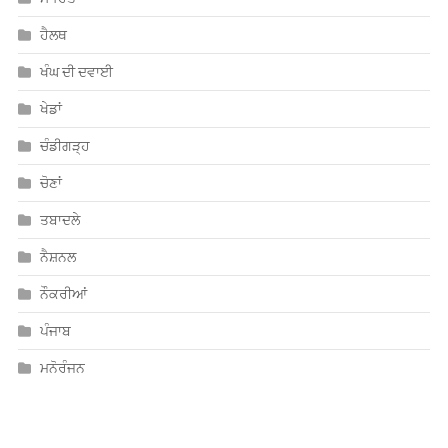
ਹੈਲਥ
ਖੰਘ ਦੀ ਦਵਾਈ
ਖੇਡਾਂ
ਚੰਡੀਗੜ੍ਹ
ਚੋਣਾਂ
ਤਬਾਦਲੇ
ਨੈਸ਼ਨਲ
ਨੌਕਰੀਆਂ
ਪੰਜਾਬ
ਮਨੋਰੰਜਨ