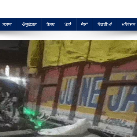
ਸੰਸਾਰ
ਐਜੂਕੇਸ਼ਨ
ਹੈਲਥ
ਖੇਡਾਂ
ਚੋਣਾਂ
ਨੌਕਰੀਆਂ
ਮਨੋਰੰਜਨ