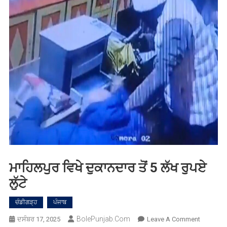
ਮਾਹਿਲਪੁਰ ਵਿਖੇ ਦੁਕਾਨਦਾਰ ਤੋਂ 5 ਲੱਖ ਰੁਪਏ
ਲੁੱਟੇ
ਚੰਡੀਗੜ੍ਹ
ਪੰਜਾਬ
BolePunjab.com
On
ਦਸੰਬਰ 17, 2025
Leave A Comment