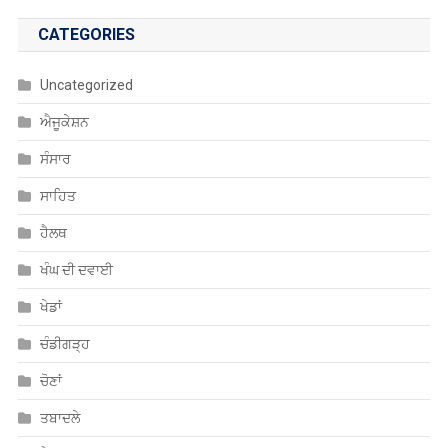
CATEGORIES
Uncategorized
ਐਜੂਕੇਸ਼ਨ
ਸੰਸਾਰ
ਸਾਹਿਤ
ਹੈਲਥ
ਖੰਘ ਦੀ ਦਵਾਈ
ਖੇਡਾਂ
ਚੰਡੀਗੜ੍ਹ
ਚੋਣਾਂ
ਤਬਾਦਲੇ