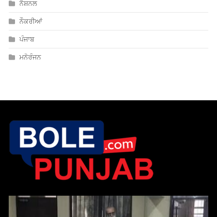
ਨੈਸ਼ਨਲ
ਨੌਕਰੀਆਂ
ਪੰਜਾਬ
ਮਨੋਰੰਜਨ