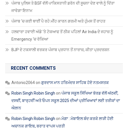
ਪੰਜਾਬ ਪੁਲਿਸ ਤੇ BSF ਵੱਲੋਂ ਪਾਕਿਸਤਾਨੀ ਡਰੋਨ ਦੀ ਸੂਚਨਾ ਦੇਣ ਵਾਲੇ ਨੂੰ ਦਿੱਤਾ
ਜਾਵੇਗਾ ਇਨਾਮ
ਪੰਜਾਬ ‘ਚ ਕਈ ਥਾਈਂ ਪੈ ਰਹੇ ਮੀਂਹ ਕਾਰਨ ਗਰਮੀ ਅਤੇ ਹੁੰਮਸ ਤੋਂ ਰਾਹਤ
ਹਲਵਾਰਾ ਹਵਾਈ ਅੱਡੇ ‘ਤੇ ਟੇਕਆਫ ਤੋਂ ਠੀਕ ਪਹਿਲਾਂ Air India ਦੇ ਜਹਾਜ਼ ਨੂੰ
Emergency ‘ਚ ਰੋਕਿਆ
BJP ਦੇ ਟਕਸਾਲੀ ਵਰਕਰ ਪੰਜਾਬ ਪ੍ਰਧਾਨ ਤੋਂ ਨਾਰਾਜ਼, ਕੀਤਾ ਪ੍ਰਦਰਸ਼ਨ
RECENT COMMENTS
Antonio2064
on
ਗੁਰਦਾਸ ਮਾਨ ਹਰਿਮੰਦਰ ਸਾਹਿਬ ਹੋਏ ਨਤਮਸਤਕ
Robin Singh Robin Singh
on
ਪੰਜਾਬ ਸਕੂਲ ਸਿੱਖਿਆ ਬੋਰਡ ਵੱਲੋਂ ਅੱਠਵੀਂ,
ਦਸਵੀਂ, ਬਾਰ੍ਹਵੀਂ ਅਤੇ ਓਪਨ ਸਕੂਲ 2025 ਦੀਆਂ ਪ੍ਰੀਖਿਆਵਾਂ ਲਈ ਤਰੀਕਾਂ ਦਾ
ਐਲਾਨ
Robin Singh Robin Singh
on
ਮੋਗਾ : ਮੋਬਾਇਲ ਬੰਦ ਕਰਕੇ ਲਾੜੀ ਹੋਈ
ਅਚਾਨਕ ਗਾਇਬ, ਬਰਾਤ ਵਾਪਸ ਪਰਤੀ