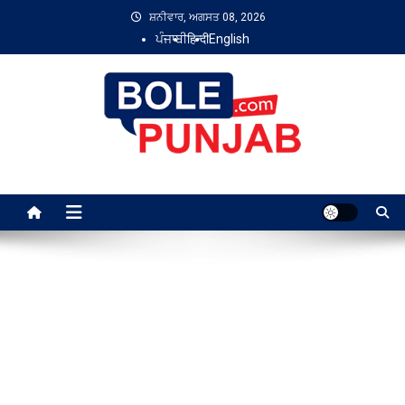
Skip
ਸ਼ਨੀਵਾਰ, ਅਗਸਤ 08, 2026
to
ਪੰਜਾਬੀ
हिन्दी
English
content
Bole Punjab