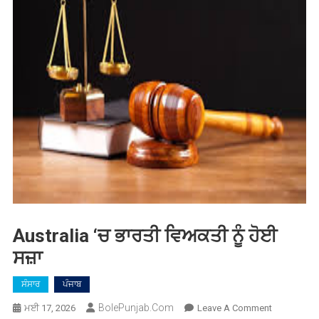
Australia ‘ਚ ਭਾਰਤੀ ਵਿਅਕਤੀ ਨੂੰ ਹੋਈ
ਸਜ਼ਾ
ਸੰਸਾਰ
ਪੰਜਾਬ
BolePunjab.com
On
ਮਈ 17, 2026
Leave A Comment