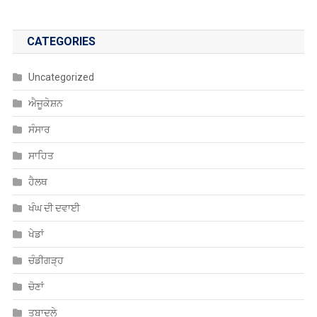
CATEGORIES
Uncategorized
ਐਜੂਕੇਸ਼ਨ
ਸੰਸਾਰ
ਸਾਹਿਤ
ਹੈਲਥ
ਖੰਘ ਦੀ ਦਵਾਈ
ਖੇਡਾਂ
ਚੰਡੀਗੜ੍ਹ
ਚੋਣਾਂ
ਤਬਾਦਲੇ