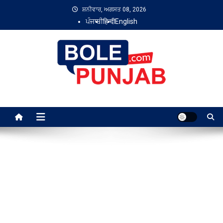
Skip
ਸ਼ਨੀਵਾਰ, ਅਗਸਤ 08, 2026
to
ਪੰਜਾਬੀ
हिन्दी
English
content
Bole Punjab