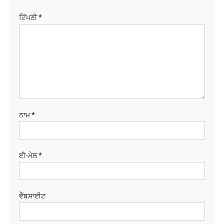
ਟਿੱਪਣੀ
*
ਨਾਮ
*
ਈ-ਮੇਲ
*
ਵੈੱਬਸਾਈਟ