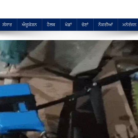
ਸੰਸਾਰ
ਐਜੂਕੇਸ਼ਨ
ਹੈਲਥ
ਖੇਡਾਂ
ਚੋਣਾਂ
ਨੌਕਰੀਆਂ
ਮਨੋਰੰਜਨ