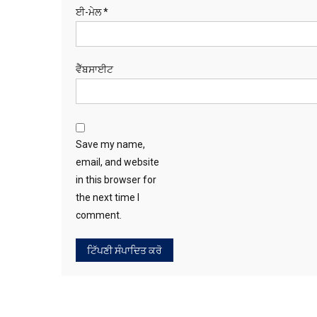
ਈ-ਮੇਲ
*
ਵੈੱਬਸਾਈਟ
Save my name,
email, and website
in this browser for
the next time I
comment.