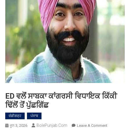
ED ਵਲੋਂ ਸਾਬਕਾ ਕਾਂਗਰਸੀ ਵਿਧਾਇਕ ਕਿੱਕੀ
ਢਿੱਲੋਂ ਤੋਂ ਪੁੱਛਗਿੱਛ
ਚੰਡੀਗੜ੍ਹ
ਪੰਜਾਬ
BolePunjab.com
On
ਜੂਨ 3, 2026
Leave A Comment