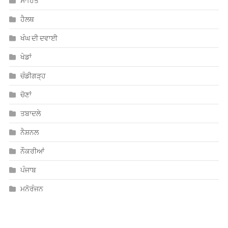
ਹੈਲਥ
ਖੰਘ ਦੀ ਦਵਾਈ
ਖੇਡਾਂ
ਚੰਡੀਗੜ੍ਹ
ਚੋਣਾਂ
ਤਬਾਦਲੇ
ਨੈਸ਼ਨਲ
ਨੌਕਰੀਆਂ
ਪੰਜਾਬ
ਮਨੋਰੰਜਨ