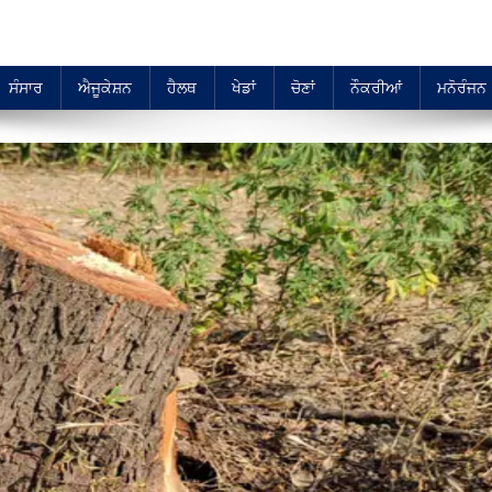
ਸੰਸਾਰ
ਐਜੂਕੇਸ਼ਨ
ਹੈਲਥ
ਖੇਡਾਂ
ਚੋਣਾਂ
ਨੌਕਰੀਆਂ
ਮਨੋਰੰਜਨ