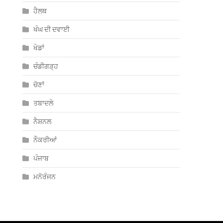
ਹੈਲਥ
ਖੰਘ ਦੀ ਦਵਾਈ
ਖੇਡਾਂ
ਚੰਡੀਗੜ੍ਹ
ਚੋਣਾਂ
ਤਬਾਦਲੇ
ਨੈਸ਼ਨਲ
ਨੌਕਰੀਆਂ
ਪੰਜਾਬ
ਮਨੋਰੰਜਨ