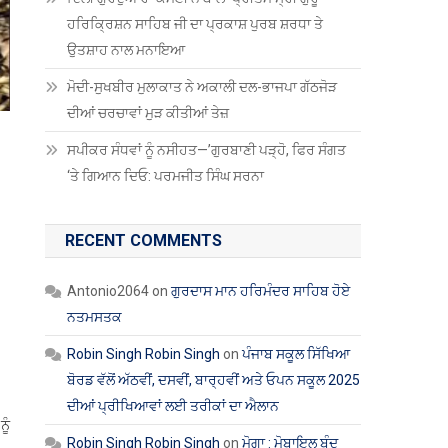
ਹਰਿਕ੍ਰਿਸ਼ਨ ਸਾਹਿਬ ਜੀ ਦਾ ਪ੍ਰਕਾਸ਼ ਪੁਰਬ ਸ਼ਰਧਾ ਤੇ
ਉਤਸ਼ਾਹ ਨਾਲ ਮਨਾਇਆ
ਮੋਦੀ-ਸੁਖਬੀਰ ਮੁਲਾਕਾਤ ਨੇ ਅਕਾਲੀ ਦਲ-ਭਾਜਪਾ ਗੱਠਜੋੜ
ਦੀਆਂ ਚਰਚਾਵਾਂ ਮੁੜ ਕੀਤੀਆਂ ਤੇਜ਼
ਸਪੀਕਰ ਸੰਧਵਾਂ ਨੂੰ ਨਸੀਹਤ—’ਗੁਰਬਾਣੀ ਪੜ੍ਹੋ, ਫਿਰ ਸੰਗਤ
‘ਤੇ ਗਿਆਨ ਦਿਓ: ਪਰਮਜੀਤ ਸਿੰਘ ਸਰਨਾ
RECENT COMMENTS
Antonio2064
on
ਗੁਰਦਾਸ ਮਾਨ ਹਰਿਮੰਦਰ ਸਾਹਿਬ ਹੋਏ
ਨਤਮਸਤਕ
Robin Singh Robin Singh
on
ਪੰਜਾਬ ਸਕੂਲ ਸਿੱਖਿਆ
ਬੋਰਡ ਵੱਲੋਂ ਅੱਠਵੀਂ, ਦਸਵੀਂ, ਬਾਰ੍ਹਵੀਂ ਅਤੇ ਓਪਨ ਸਕੂਲ 2025
ਦੀਆਂ ਪ੍ਰੀਖਿਆਵਾਂ ਲਈ ਤਰੀਕਾਂ ਦਾ ਐਲਾਨ
ੂੰ
Robin Singh Robin Singh
on
ਮੋਗਾ : ਮੋਬਾਇਲ ਬੰਦ