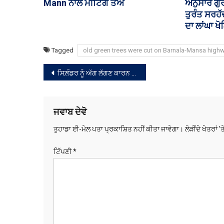
ਭਾਜਪਾ ਗੱਠਜੋੜ ਦੀਆਂ ਚਰਚਾਵਾਂ ਮੁੜ
ਪੜ੍ਹੋ, ਫਿ
ਕੀਤੀਆਂ ਤੇਜ਼
ਪਰਮਜੀਤ ਸ
Tagged
old green trees were cut on Barnala-Mansa high
ਸੰਪਾਦਨਾ
ਸਿਲ਼ੰਡਰ ਨੂੰ ਅੱਗ ਲੱਗਣ ਕਾਰਨ 6 ਲੋਕ ਝੁਲਸੇ
ਨੈਵੀਗੇਸ਼ਨ
ਜਵਾਬ ਦੇਵੋ
ਤੁਹਾਡਾ ਈ-ਮੇਲ ਪਤਾ ਪ੍ਰਕਾਸ਼ਿਤ ਨਹੀਂ ਕੀਤਾ ਜਾਵੇਗਾ।
ਲੋੜੀਂਦੇ ਖੇਤਰਾਂ '
ਟਿੱਪਣੀ
*