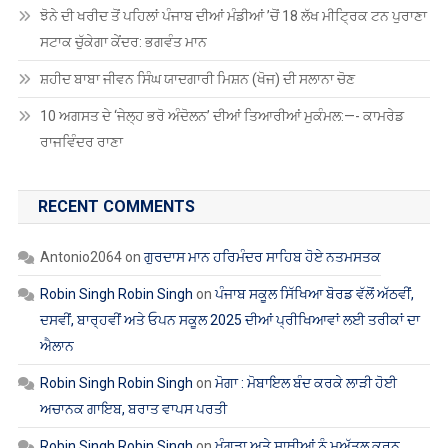
ਝੋਨੇ ਦੀ ਖਰੀਦ ਤੋਂ ਪਹਿਲਾਂ ਪੰਜਾਬ ਦੀਆਂ ਮੰਡੀਆਂ ’ਚੋਂ 18 ਲੱਖ ਮੀਟ੍ਰਿਕ ਟਨ ਪੁਰਾਣਾ
ਸਟਾਕ ਚੁੱਕੇਗਾ ਕੇਂਦਰ: ਭਗਵੰਤ ਮਾਨ
ਸ਼ਹੀਦ ਬਾਬਾ ਜੀਵਨ ਸਿੰਘ ਯਾਦਗਾਰੀ ਮਿਸ਼ਨ (ਖੋਜ) ਦੀ ਸਲਾਨਾ ਚੋਣ
10 ਅਗਸਤ ਦੇ ‘ਜੇਲ੍ਹ ਭਰੋ ਅੰਦੋਲਨ’ ਦੀਆਂ ਤਿਆਰੀਆਂ ਮੁਕੰਮਲ:—- ਕਾਮਰੇਡ
ਰਾਜਵਿੰਦਰ ਰਾਣਾ
RECENT COMMENTS
Antonio2064
on
ਗੁਰਦਾਸ ਮਾਨ ਹਰਿਮੰਦਰ ਸਾਹਿਬ ਹੋਏ ਨਤਮਸਤਕ
Robin Singh Robin Singh
on
ਪੰਜਾਬ ਸਕੂਲ ਸਿੱਖਿਆ ਬੋਰਡ ਵੱਲੋਂ ਅੱਠਵੀਂ,
ਦਸਵੀਂ, ਬਾਰ੍ਹਵੀਂ ਅਤੇ ਓਪਨ ਸਕੂਲ 2025 ਦੀਆਂ ਪ੍ਰੀਖਿਆਵਾਂ ਲਈ ਤਰੀਕਾਂ ਦਾ
ਐਲਾਨ
Robin Singh Robin Singh
on
ਮੋਗਾ : ਮੋਬਾਇਲ ਬੰਦ ਕਰਕੇ ਲਾੜੀ ਹੋਈ
ਅਚਾਨਕ ਗਾਇਬ, ਬਰਾਤ ਵਾਪਸ ਪਰਤੀ
Robin Singh Robin Singh
on
ਖੰਗੂੜਾ ਅਤੇ ਸਾਥੀਆਂ ਨੂੰ ਮੁਅੱਤਲ ਕਰਨ