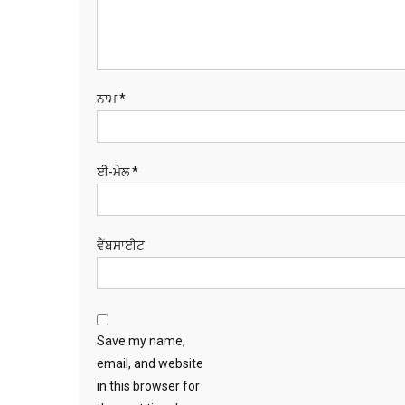
ਨਾਮ
*
ਈ-ਮੇਲ
*
ਵੈੱਬਸਾਈਟ
Save my name,
email, and website