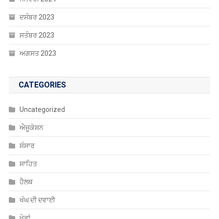
ਅਗਸਤ 2023
CATEGORIES
Uncategorized
ਐਜੂਕੇਸ਼ਨ
ਸੰਸਾਰ
ਸਾਹਿਤ
ਹੈਲਥ
ਖੰਘ ਦੀ ਦਵਾਈ
ਖੇਡਾਂ
ਚੰਡੀਗੜ੍ਹ
ਚੋਣਾਂ