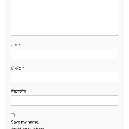
ਨਾਮ
*
ਈ-ਮੇਲ
*
ਵੈੱਬਸਾਈਟ
Save my name,
email, and website
in this browser for
the next time I
comment.