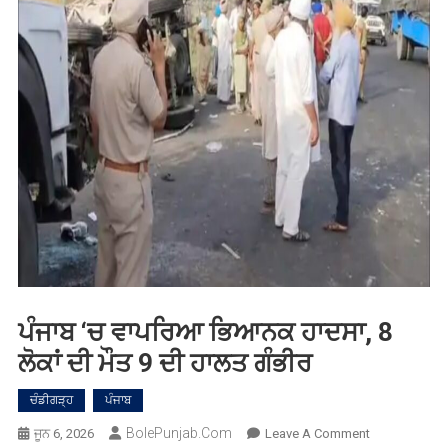
ਪੰਜਾਬ ‘ਚ ਵਾਪਰਿਆ ਭਿਆਨਕ ਹਾਦਸਾ, 8
ਲੋਕਾਂ ਦੀ ਮੌਤ 9 ਦੀ ਹਾਲਤ ਗੰਭੀਰ
ਚੰਡੀਗੜ੍ਹ
ਪੰਜਾਬ
BolePunjab.com
On
ਜੂਨ 6, 2026
Leave A Comment