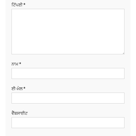
ਨਾਮ
*
ਈ-ਮੇਲ
*
ਵੈੱਬਸਾਈਟ
Save my name,
email, and website