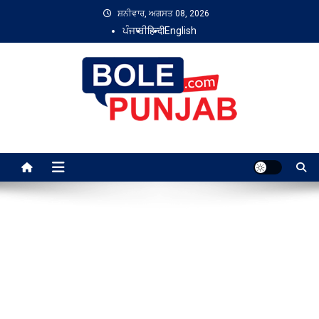
Skip
ਸ਼ਨੀਵਾਰ, ਅਗਸਤ 08, 2026
to
ਪੰਜਾਬੀ
हिन्दी
English
content
Bole Punjab