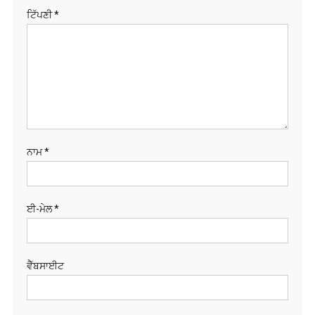
ਟਿੱਪਣੀ
*
ਨਾਮ
*
ਈ-ਮੇਲ
*
ਵੈੱਬਸਾਈਟ