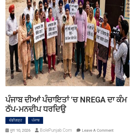
ਪੰਜਾਬ ਦੀਆਂ ਪੰਚਾਇਤਾਂ ‘ਚ NREGA ਦਾ ਕੰਮ
ਠੱਪ-ਮਨਦੀਪ ਧਰਦਿਉ
ਚੰਡੀਗੜ੍ਹ
ਪੰਜਾਬ
BolePunjab.com
On
ਜੂਨ 10, 2026
Leave A Comment