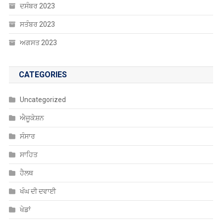
ਅਗਸਤ 2023
CATEGORIES
Uncategorized
ਐਜੂਕੇਸ਼ਨ
ਸੰਸਾਰ
ਸਾਹਿਤ
ਹੈਲਥ
ਖੰਘ ਦੀ ਦਵਾਈ
ਖੇਡਾਂ
ਚੰਡੀਗੜ੍ਹ
ਚੋਣਾਂ