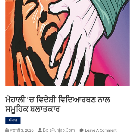
ਮੋਹਾਲੀ ‘ਚ ਵਿਦੇਸ਼ੀ ਵਿਦਿਆਰਥਣ ਨਾਲ
ਸਮੂਹਿਕ ਬਲਾਤਕਾਰ
ਪੰਜਾਬ
BolePunjab.com
On
ਜੁਲਾਈ 3, 2026
Leave A Comment