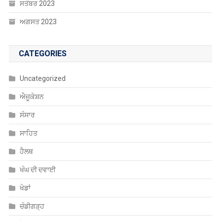
ਸਤੰਬਰ 2023
ਅਗਸਤ 2023
CATEGORIES
Uncategorized
ਐਜੂਕੇਸ਼ਨ
ਸੰਸਾਰ
ਸਾਹਿਤ
ਹੈਲਥ
ਖੰਘ ਦੀ ਦਵਾਈ
ਖੇਡਾਂ
ਚੰਡੀਗੜ੍ਹ