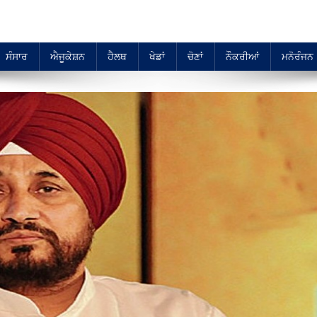
ਸੰਸਾਰ
ਐਜੂਕੇਸ਼ਨ
ਹੈਲਥ
ਖੇਡਾਂ
ਚੋਣਾਂ
ਨੌਕਰੀਆਂ
ਮਨੋਰੰਜਨ