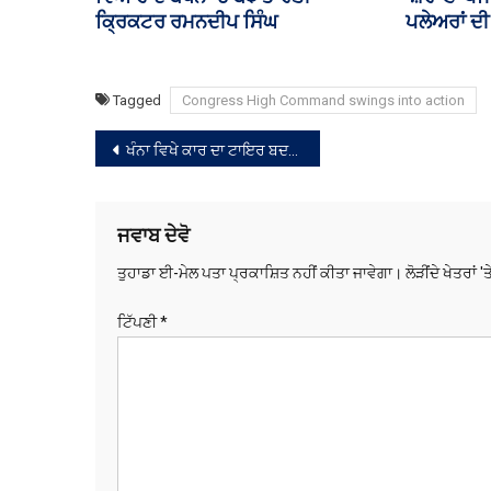
ਤਨਖਾਹਾਂ ਮੋਟੀਆਂ ,13 ਮਲਟੀ ਪਰਪਜ਼
ਕੁਚਲਿਆ ,3
ਹੈਲਥ ਵਰਕਰਾਂ ਵਿੱਚੋਂ 10 ਉਮੀਦਵਾਰ
ਹਰਿਆਣਾ ਨਾਲ ਸਬੰਧਤ ਹੋਣ ’ਤੇ ਰੰਧਾਵਾ
ਨੇ ਘੇਰੀ AAP ਸਰਕਾਰ
Tagged
Congress High Command swings into action
ਸੰਪਾਦਨਾ
ਖੰਨਾ ਵਿਖੇ ਕਾਰ ਦਾ ਟਾਇਰ ਬਦਲ ਰਹੇ ਸ਼ਰਧਾਲੂਆਂ ਨੂੰ ਟਰੱਕ ਨੇ ਟੱਕਰ ਮਾਰੀ, 2 ਦੀ ਮੌਤ
ਨੈਵੀਗੇਸ਼ਨ
ਜਵਾਬ ਦੇਵੋ
ਤੁਹਾਡਾ ਈ-ਮੇਲ ਪਤਾ ਪ੍ਰਕਾਸ਼ਿਤ ਨਹੀਂ ਕੀਤਾ ਜਾਵੇਗਾ।
ਲੋੜੀਂਦੇ ਖੇਤਰਾਂ '
ਟਿੱਪਣੀ
*