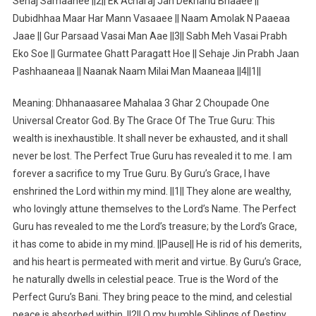
Sehaj Samaanee ||2|| Ek Acharaj Jan Dekhahu Bhaaee ||
Dubidhhaa Maar Har Mann Vasaaee || Naam Amolak N Paaeaa
Jaae || Gur Parsaad Vasai Man Aae ||3|| Sabh Meh Vasai Prabh
Eko Soe || Gurmatee Ghatt Paragatt Hoe || Sehaje Jin Prabh Jaan
Pashhaaneaa || Naanak Naam Milai Man Maaneaa ||4||1||
Meaning: Dhhanaasaree Mahalaa 3 Ghar 2 Choupade One
Universal Creator God. By The Grace Of The True Guru: This
wealth is inexhaustible. It shall never be exhausted, and it shall
never be lost. The Perfect True Guru has revealed it to me. I am
forever a sacrifice to my True Guru. By Guru’s Grace, I have
enshrined the Lord within my mind. ||1|| They alone are wealthy,
who lovingly attune themselves to the Lord’s Name. The Perfect
Guru has revealed to me the Lord’s treasure; by the Lord’s Grace,
it has come to abide in my mind. ||Pause|| He is rid of his demerits,
and his heart is permeated with merit and virtue. By Guru’s Grace,
he naturally dwells in celestial peace. True is the Word of the
Perfect Guru’s Bani. They bring peace to the mind, and celestial
peace is absorbed within. ||2|| O my humble Siblings of Destiny,