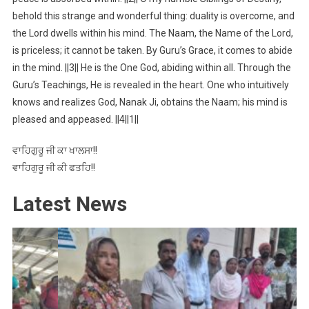
behold this strange and wonderful thing: duality is overcome, and
the Lord dwells within his mind. The Naam, the Name of the Lord,
is priceless; it cannot be taken. By Guru’s Grace, it comes to abide
in the mind. ||3|| He is the One God, abiding within all. Through the
Guru’s Teachings, He is revealed in the heart. One who intuitively
knows and realizes God, Nanak Ji, obtains the Naam; his mind is
pleased and appeased. ||4||1||
ਵਾਹਿਗੁਰੂ ਜੀ ਕਾ ਖਾਲਸਾ!!
ਵਾਹਿਗੁਰੂ ਜੀ ਕੀ ਫਤਹਿ!!
Latest News