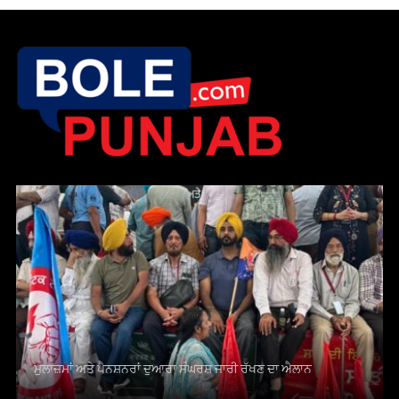
ਮੁਲਾਜ਼ਮਾਂ ਅਤੇ ਪੈਨਸ਼ਨਰਾਂ ਦੁਆਰਾ ਸੰਘਰਸ਼ ਜਾਰੀ ਰੱਖਣ ਦਾ ਐਲਾਨ