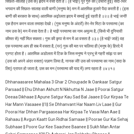
सिफ़त-सालाह (उस के) हृदय में वसा देता है। (हे भाई!) पूरे गुरु की (उचारी हुई) सदा-थिर
भगवान की सिफ़त-सालाह वाली बाणी (मनुष्य के) मन में आतमिक हुलारे पैदा करती है। (इस
बाणी की बरकत के साथ) आतमिक अढ़ोलता हृदय में समाई हुई रहती है ॥२॥ हे भाई जनों!
एक हैरान करन वाला तमाश़ा देखो। (गुरू मनुष्य के अंदरों) तेर-मेर मिटा के परमात्मा (का
नाम उस के) मन में वसा देता है। हे भाई! परमात्मा का नाम अमुल्य है, (किसे भी दुनियावी
कीमत से) नहीं मिल सकता। गुरू की कृपा से मन में आ वसता है ॥३॥ (हे भाई! जाहे) वह
एक परमात्मा आप ही सब में वसता है, (पर) गुरू की मत पर चलिया ही (मनुष के) हिरदे में
प्रगट होता है। आतमिक अडोलता में टिक के जिस मनुष्य ने प्रभू से गहरी सांझ पा कर
(उस को अपने अंदर वसता) पछाण लिया है, नानक जी! उस को परमात्मा का नाम (सदा के
लिए) प्रापत हो जाता है, उस का मन (परमात्मा की याद में) लगा रहता है ॥४॥१॥
Dhhanaasaree Mahalaa 3 Ghar 2 Choupade Ik Oankaar Satgur
Parsaad || Ehu Dhhan Akhutt N Nikhuttai N Jaae || Poorai Satgur
Deeaa Dikhaae || Apune Satgur Kau Sad Bal Jaaee || Gur Kirpaa Te
Har Mann Vasaaee ||1|| Se Dhhanvant Har Naam Liv Laae || Gur
Poorai Har Dhhan Pargaaseaa Har Kirpaa Te Vasai Man Aae ||
Rahaau || Avgun Kaatt Gun Ridhai Samaae || Poorae Gur Kai Sehaj
Subhaae || Poore Gur Kee Saachee Baanee || Sukh Man Antar