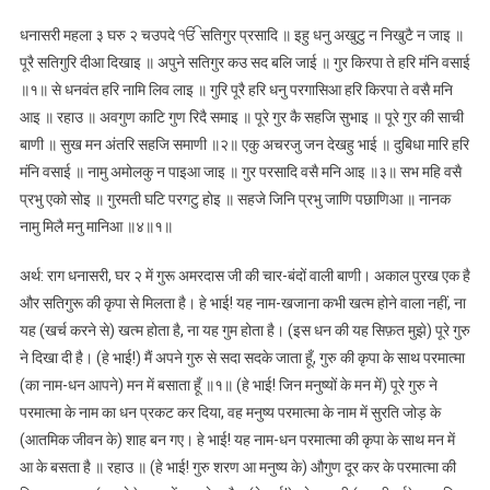
धनासरी महला ३ घरु २ चउपदे ੴ सतिगुर प्रसादि ॥ इहु धनु अखुटु न निखुटै न जाइ ॥
पूरै सतिगुरि दीआ दिखाइ ॥ अपुने सतिगुर कउ सद बलि जाई ॥ गुर किरपा ते हरि मंनि वसाई
॥१॥ से धनवंत हरि नामि लिव लाइ ॥ गुरि पूरै हरि धनु परगासिआ हरि किरपा ते वसै मनि
आइ ॥ रहाउ ॥ अवगुण काटि गुण रिदै समाइ ॥ पूरे गुर कै सहजि सुभाइ ॥ पूरे गुर की साची
बाणी ॥ सुख मन अंतरि सहजि समाणी ॥२॥ एकु अचरजु जन देखहु भाई ॥ दुबिधा मारि हरि
मंनि वसाई ॥ नामु अमोलकु न पाइआ जाइ ॥ गुर परसादि वसै मनि आइ ॥३॥ सभ महि वसै
प्रभु एको सोइ ॥ गुरमती घटि परगटु होइ ॥ सहजे जिनि प्रभु जाणि पछाणिआ ॥ नानक
नामु मिलै मनु मानिआ ॥४॥१॥
अर्थ: राग धनासरी, घर २ में गुरू अमरदास जी की चार-बंदों वाली बाणी। अकाल पुरख एक है
और सतिगुरू की कृपा से मिलता है। हे भाई! यह नाम-खजाना कभी खत्म होने वाला नहीं, ना
यह (खर्च करने से) खत्म होता है, ना यह गुम होता है। (इस धन की यह सिफ़त मुझे) पूरे गुरु
ने दिखा दी है। (हे भाई!) मैं अपने गुरु से सदा सदके जाता हूँ, गुरु की कृपा के साथ परमात्मा
(का नाम-धन आपने) मन में बसाता हूँ ॥१॥ (हे भाई! जिन मनुष्यों के मन में) पूरे गुरु ने
परमात्मा के नाम का धन प्रकट कर दिया, वह मनुष्य परमात्मा के नाम में सुरति जोड़ के
(आतमिक जीवन के) शाह बन गए। हे भाई! यह नाम-धन परमात्मा की कृपा के साथ मन में
आ के बसता है ॥ रहाउ ॥ (हे भाई! गुरु शरण आ मनुष्य के) औगुण दूर कर के परमात्मा की