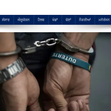
ਸੰਸਾਰ
ਐਜੂਕੇਸ਼ਨ
ਹੈਲਥ
ਖੇਡਾਂ
ਚੋਣਾਂ
ਨੌਕਰੀਆਂ
ਮਨੋਰੰਜਨ