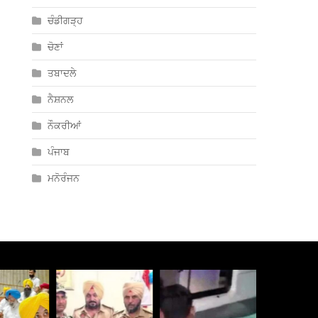
ਚੰਡੀਗੜ੍ਹ
ਚੋਣਾਂ
ਤਬਾਦਲੇ
ਨੈਸ਼ਨਲ
ਨੌਕਰੀਆਂ
ਪੰਜਾਬ
ਮਨੋਰੰਜਨ