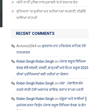
ਅੱਧੀ ਰਾਤੀਂ ਪੁਲਿਸ ਨਾਲ ਮੁਕਾਬਲੇ ‘ਚ ਦੋ ਬਦਮਾਸ਼ ਢੇਰ
ਲੁਧਿਆਣਾ ‘ਚ ਕੁੜੀਆਂ ਕਰ ਰਹੀਆਂ ਨਸ਼ਾ ਸਪਲਾਈ, ਵੀਡੀਓ
ਆਇਆ ਸਾਹਮਣੇ
RECENT COMMENTS
Antonio2064
on
ਗੁਰਦਾਸ ਮਾਨ ਹਰਿਮੰਦਰ ਸਾਹਿਬ ਹੋਏ
ਨਤਮਸਤਕ
Robin Singh Robin Singh
on
ਪੰਜਾਬ ਸਕੂਲ ਸਿੱਖਿਆ
ਬੋਰਡ ਵੱਲੋਂ ਅੱਠਵੀਂ, ਦਸਵੀਂ, ਬਾਰ੍ਹਵੀਂ ਅਤੇ ਓਪਨ ਸਕੂਲ 2025
ਦੀਆਂ ਪ੍ਰੀਖਿਆਵਾਂ ਲਈ ਤਰੀਕਾਂ ਦਾ ਐਲਾਨ
Robin Singh Robin Singh
on
ਮੋਗਾ : ਮੋਬਾਇਲ ਬੰਦ
ਕਰਕੇ ਲਾੜੀ ਹੋਈ ਅਚਾਨਕ ਗਾਇਬ, ਬਰਾਤ ਵਾਪਸ ਪਰਤੀ
Robin Singh Robin Singh
on
ਖੰਗੂੜਾ ਅਤੇ ਸਾਥੀਆਂ ਨੂੰ
ਮੁਅੱਤਲ ਕਰਨ ਵਿਰੁੱਧ ਪੰਜਾਬ ਸਕੂਲ ਸਿੱਖਿਆ ਬੋਰਡ ‘ਚ ਗੇਟ