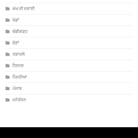
ਖੰਘ ਦੀ ਦਵਾਈ
ਖੇਡਾਂ
ਚੰਡੀਗੜ੍ਹ
ਚੋਣਾਂ
ਤਬਾਦਲੇ
ਨੈਸ਼ਨਲ
ਨੌਕਰੀਆਂ
ਪੰਜਾਬ
ਮਨੋਰੰਜਨ