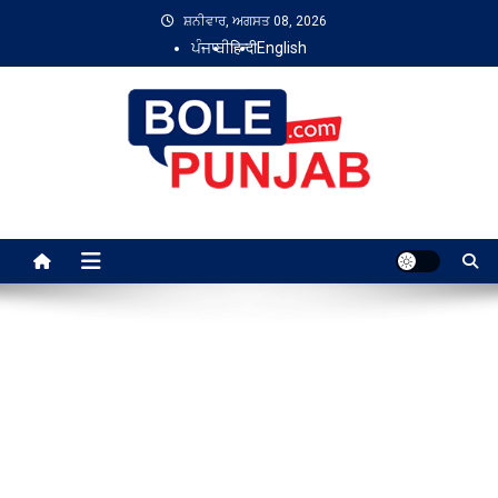
Skip
ਸ਼ਨੀਵਾਰ, ਅਗਸਤ 08, 2026
to
ਪੰਜਾਬੀ
हिन्दी
English
content
Bole Punjab