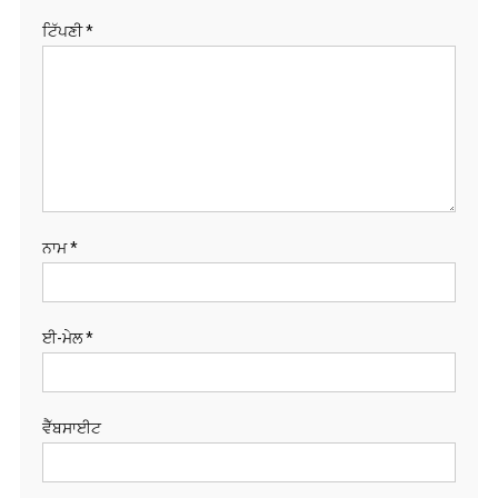
ਟਿੱਪਣੀ
*
ਨਾਮ
*
ਈ-ਮੇਲ
*
ਵੈੱਬਸਾਈਟ