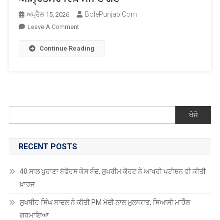
BolePunjab.com
ਅਪ੍ਰੈਲ 15, 2026
On
Leave A Comment
13
Continue Reading
ਸਿੰਘਾਂ
ਦੀ
ਸ਼ਹਾਦਤ
ਅਤੇ
ਖਾਲਸਾ
ਸਾਜਨਾ
ਖੋਜੋ
ਦਿਵਸ
ਵੈਸਾਖੀ
ਨੂੰ
RECENT POSTS
ਸਮਰਪਿਤ
ਅਖੰਡ
40 ਸਾਲ ਪੁਰਾਣਾ ਬੋਫੋਰਸ ਕੇਸ ਬੰਦ, ਸੁਪਰੀਮ ਕੋਰਟ ਨੇ ਆਖਰੀ ਪਟੀਸ਼ਨ ਵੀ ਕੀਤੀ
ਕੀਰਤਨ
ਖ਼ਾਰਜ
ਸਮਾਗਮ
ਸ਼੍ਰੀ
ਸੁਖਬੀਰ ਸਿੰਘ ਬਾਦਲ ਨੇ ਕੀਤੀ PM ਮੋਦੀ ਨਾਲ ਮੁਲਾਕਾਤ, ਸਿਆਸੀ ਮਾਹੌਲ
ਅੰਮ੍ਰਿਤਸਰ
ਗਰਮਾਇਆ
ਵਿਖ਼ੇ