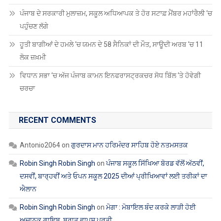
ਸਜਾਏ
ਪੰਜਾਬ ਦੇ ਸਰਕਾਰੀ ਮੁਲਾਜ਼ਮ, ਸਕੂਲ ਅਧਿਆਪਕ ਤੇ ਹੋਰ ਸਟਾਫ਼ ਮੈਂਬਰ ਮਹਾਂਰੈਲੀ ‘ਚ
ਗਏ
ਪਹੁੰਚਣ ਲੱਗੇ
ਹੂਤੀ ਬਾਗੀਆਂ ਦੇ ਹਮਲੇ ‘ਚ ਯਮਨ ਦੇ 58 ਸੈਨਿਕਾਂ ਦੀ ਮੌਤ, ਸਾਊਦੀ ਅਰਬ ‘ਚ 11
ਲੋਕ ਜ਼ਖ਼ਮੀ
ਵਿਧਾਨ ਸਭਾ ‘ਚ ਅੱਜ ਪੰਜਾਬ ਕਾਮਨ ਇਨਫਰਾਸਟ੍ਰਕਚਰ ਸੋਧ ਬਿੱਲ ‘ਤੇ ਹੋਵੇਗੀ
ਚਰਚਾ
RECENT COMMENTS
Antonio2064
on
ਗੁਰਦਾਸ ਮਾਨ ਹਰਿਮੰਦਰ ਸਾਹਿਬ ਹੋਏ ਨਤਮਸਤਕ
Robin Singh Robin Singh
on
ਪੰਜਾਬ ਸਕੂਲ ਸਿੱਖਿਆ ਬੋਰਡ ਵੱਲੋਂ ਅੱਠਵੀਂ,
ਦਸਵੀਂ, ਬਾਰ੍ਹਵੀਂ ਅਤੇ ਓਪਨ ਸਕੂਲ 2025 ਦੀਆਂ ਪ੍ਰੀਖਿਆਵਾਂ ਲਈ ਤਰੀਕਾਂ ਦਾ
ਐਲਾਨ
Robin Singh Robin Singh
on
ਮੋਗਾ : ਮੋਬਾਇਲ ਬੰਦ ਕਰਕੇ ਲਾੜੀ ਹੋਈ
ਅਚਾਨਕ ਗਾਇਬ, ਬਰਾਤ ਵਾਪਸ ਪਰਤੀ