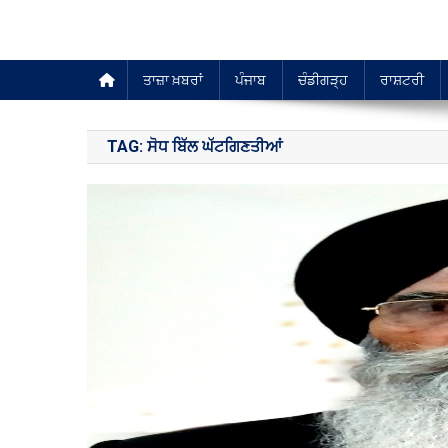
ਤਾਜ਼ਾ ਖ਼ਬਰਾਂ
ਪੰਜਾਬ
ਚੰਡੀਗੜ੍ਹ
ਰਾਸ਼ਟਰੀ
TAG:
ਸੋਧ ਬਿੱਲ ਘੱਟਗਿਣਤੀਆਂ