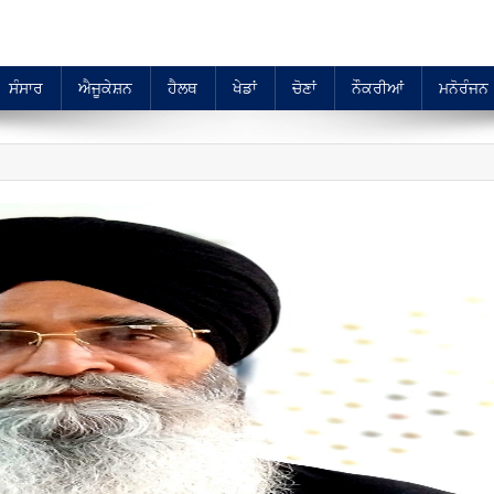
ਸੰਸਾਰ
ਐਜੂਕੇਸ਼ਨ
ਹੈਲਥ
ਖੇਡਾਂ
ਚੋਣਾਂ
ਨੌਕਰੀਆਂ
ਮਨੋਰੰਜਨ