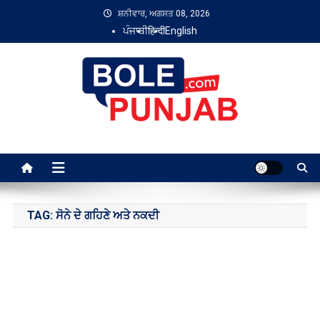
Skip
ਸ਼ਨੀਵਾਰ, ਅਗਸਤ 08, 2026
to
ਪੰਜਾਬੀ
हिन्दी
English
content
Bole Punjab
TAG:
ਸੋਨੇ ਦੇ ਗਹਿਣੇ ਅਤੇ ਨਕਦੀ