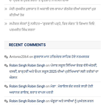
ਦਾ ਪ੍ਰਕਾਸ਼ ਪੁਰਬ ਸ਼ਰਧਾ ਤੇ ਉਤਸ਼ਾਹ ਨਾਲ ਮਨਾਇਆ
ਮੋਦੀ-ਸੁਖਬੀਰ ਮੁਲਾਕਾਤ ਨੇ ਅਕਾਲੀ ਦਲ-ਭਾਜਪਾ ਗੱਠਜੋੜ ਦੀਆਂ ਚਰਚਾਵਾਂ ਮੁੜ
ਕੀਤੀਆਂ ਤੇਜ਼
ਸਪੀਕਰ ਸੰਧਵਾਂ ਨੂੰ ਨਸੀਹਤ—’ਗੁਰਬਾਣੀ ਪੜ੍ਹੋ, ਫਿਰ ਸੰਗਤ ‘ਤੇ ਗਿਆਨ ਦਿਓ:
ਪਰਮਜੀਤ ਸਿੰਘ ਸਰਨਾ
RECENT COMMENTS
Antonio2064
on
ਗੁਰਦਾਸ ਮਾਨ ਹਰਿਮੰਦਰ ਸਾਹਿਬ ਹੋਏ ਨਤਮਸਤਕ
Robin Singh Robin Singh
on
ਪੰਜਾਬ ਸਕੂਲ ਸਿੱਖਿਆ ਬੋਰਡ ਵੱਲੋਂ ਅੱਠਵੀਂ,
ਦਸਵੀਂ, ਬਾਰ੍ਹਵੀਂ ਅਤੇ ਓਪਨ ਸਕੂਲ 2025 ਦੀਆਂ ਪ੍ਰੀਖਿਆਵਾਂ ਲਈ ਤਰੀਕਾਂ ਦਾ
ਐਲਾਨ
Robin Singh Robin Singh
on
ਮੋਗਾ : ਮੋਬਾਇਲ ਬੰਦ ਕਰਕੇ ਲਾੜੀ ਹੋਈ
ਅਚਾਨਕ ਗਾਇਬ, ਬਰਾਤ ਵਾਪਸ ਪਰਤੀ
Robin Singh Robin Singh
on
ਖੰਗੂੜਾ ਅਤੇ ਸਾਥੀਆਂ ਨੂੰ ਮੁਅੱਤਲ ਕਰਨ