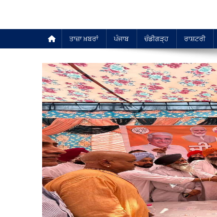
ਤਾਜ਼ਾ ਖ਼ਬਰਾਂ
ਪੰਜਾਬ
ਚੰਡੀਗੜ੍ਹ
ਰਾਸ਼ਟਰੀ