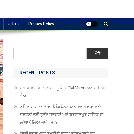
ਸਾਹਿਤ
Privacy Policy
ਖੋਜੋ
RECENT POSTS
ਮੁਲਾਜ਼ਮਾਂ ਦੇ ਡੀਏ ਦੀ ਮੰਗ ਨੂੰ ਲੈ ਕੇ CM Mann ਨਾਲ ਮੀਟਿੰਗ
ਤੈਅ
ਨਹਿਰੂ-ਮਾਸਟਰ ਤਾਰਾ ਸਿੰਘ ਪੈਕਟ ਅਨੁਸਾਰ ਗੁਰਧਾਮਾਂ ਦੇ
ਦਰਸ਼ਨਾਂ ਲਈ ਤੁਰੰਤ ਸਰਹੱਦਾਂ ਅਤੇ ਕਰਤਾਰਪੁਰ ਸਾਹਿਬ ਦਾ
ਲਾਂਘਾ ਖੋਲਿਆ ਜਾਵੇ : ਮਾਨ
ਦਿੱਲੀ ਗੁਰਦੁਆਰਾ ਕਮੇਟੀ ਨੇ ਬਾਲਾ ਪ੍ਰੀਤਮ ਸ੍ਰੀ ਗੁਰੂ