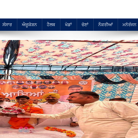
ਸੰਸਾਰ
ਐਜੂਕੇਸ਼ਨ
ਹੈਲਥ
ਖੇਡਾਂ
ਚੋਣਾਂ
ਨੌਕਰੀਆਂ
ਮਨੋਰੰਜਨ