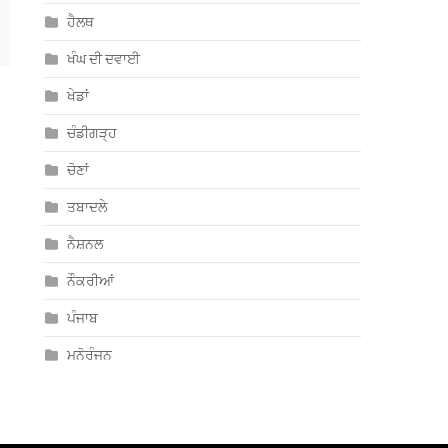
ਹੈਲਥ
ਖੰਘ ਦੀ ਦਵਾਈ
ਖੇਡਾਂ
ਚੰਡੀਗੜ੍ਹ
ਚੋਣਾਂ
ਤਬਾਦਲੇ
ਨੈਸ਼ਨਲ
ਨੌਕਰੀਆਂ
ਪੰਜਾਬ
ਮਨੋਰੰਜਨ