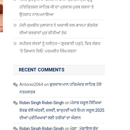
ਹਰਿਕ੍ਰਿਸ਼ਨ ਸਾਹਿਬ ਜੀ ਦਾ ਪ੍ਰਕਾਸ਼ ਪੁਰਬ ਸ਼ਰਧਾ ਤੇ
ਉਤਸ਼ਾਹ ਨਾਲ ਮਨਾਇਆ
ਮੋਦੀ-ਸੁਖਬੀਰ ਮੁਲਾਕਾਤ ਨੇ ਅਕਾਲੀ ਦਲ-ਭਾਜਪਾ ਗੱਠਜੋੜ
ਦੀਆਂ ਚਰਚਾਵਾਂ ਮੁੜ ਕੀਤੀਆਂ ਤੇਜ਼
ਸਪੀਕਰ ਸੰਧਵਾਂ ਨੂੰ ਨਸੀਹਤ—’ਗੁਰਬਾਣੀ ਪੜ੍ਹੋ, ਫਿਰ ਸੰਗਤ
‘ਤੇ ਗਿਆਨ ਦਿਓ: ਪਰਮਜੀਤ ਸਿੰਘ ਸਰਨਾ
RECENT COMMENTS
Antonio2064
on
ਗੁਰਦਾਸ ਮਾਨ ਹਰਿਮੰਦਰ ਸਾਹਿਬ ਹੋਏ
ਨਤਮਸਤਕ
Robin Singh Robin Singh
on
ਪੰਜਾਬ ਸਕੂਲ ਸਿੱਖਿਆ
ਬੋਰਡ ਵੱਲੋਂ ਅੱਠਵੀਂ, ਦਸਵੀਂ, ਬਾਰ੍ਹਵੀਂ ਅਤੇ ਓਪਨ ਸਕੂਲ 2025
ਦੀਆਂ ਪ੍ਰੀਖਿਆਵਾਂ ਲਈ ਤਰੀਕਾਂ ਦਾ ਐਲਾਨ
Robin Singh Robin Singh
on
ਮੋਗਾ : ਮੋਬਾਇਲ ਬੰਦ