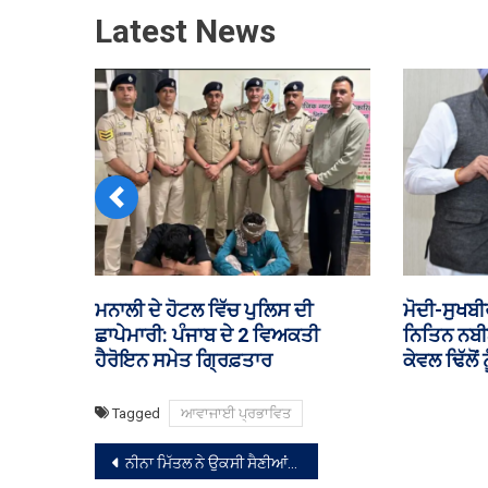
Latest News
Previous
‘ਇਹ ਮੂੰਹ ਦਿਖਾਈ ਹੈ, ਰੋਕਾ ਨਹੀਂ..’;
ਮਲੇਰਕੋਟਲਾ
ਸੁਖਬੀਰ-ਮੋਦੀ ਦੀ ਮੁਲਾਕਾਤ ’ਤੇ ਬੋਲੇ
ਆਪਸ ਵਿੱਚ 
ਨਰੇਸ਼ ਗੁਜਰਾਲ
Tagged
ਆਵਾਜਾਈ ਪ੍ਰਭਾਵਿਤ
ਸੰਪਾਦਨਾ
ਨੀਨਾ ਮਿੱਤਲ ਨੇ ਉਕਸੀ ਸੈਣੀਆਂ ਅਤੇ ਅਲੂਣਾ ਵਿਖੇ ਸਿੱਖਿਆ ਕ੍ਰਾਂਤੀ ਉਦਘਾਟਨ ਸਮਾਰੋਹਾਂ ਵਿੱਚ ਲਿਆ ਭਾਗ