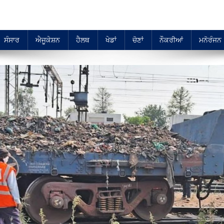
ਸੰਸਾਰ
ਐਜੂਕੇਸ਼ਨ
ਹੈਲਥ
ਖੇਡਾਂ
ਚੋਣਾਂ
ਨੌਕਰੀਆਂ
ਮਨੋਰੰਜਨ