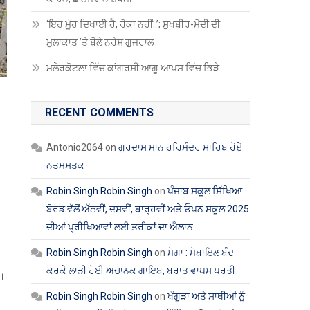
‘ਇਹ ਮੂੰਹ ਦਿਖਾਈ ਹੈ, ਰੋਕਾ ਨਹੀਂ..’; ਸੁਖਬੀਰ-ਮੋਦੀ ਦੀ
ਮੁਲਾਕਾਤ ’ਤੇ ਬੋਲੇ ਨਰੇਸ਼ ਗੁਜਰਾਲ
ਮਲੇਰਕੋਟਲਾ ਵਿੱਚ ਕਾਂਗਰਸੀ ਆਗੂ ਆਪਸ ਵਿੱਚ ਭਿੜੇ
RECENT COMMENTS
Antonio2064
on
ਗੁਰਦਾਸ ਮਾਨ ਹਰਿਮੰਦਰ ਸਾਹਿਬ ਹੋਏ
ਨਤਮਸਤਕ
Robin Singh Robin Singh
on
ਪੰਜਾਬ ਸਕੂਲ ਸਿੱਖਿਆ
ਬੋਰਡ ਵੱਲੋਂ ਅੱਠਵੀਂ, ਦਸਵੀਂ, ਬਾਰ੍ਹਵੀਂ ਅਤੇ ਓਪਨ ਸਕੂਲ 2025
ਦੀਆਂ ਪ੍ਰੀਖਿਆਵਾਂ ਲਈ ਤਰੀਕਾਂ ਦਾ ਐਲਾਨ
Robin Singh Robin Singh
on
ਮੋਗਾ : ਮੋਬਾਇਲ ਬੰਦ
ਕਰਕੇ ਲਾੜੀ ਹੋਈ ਅਚਾਨਕ ਗਾਇਬ, ਬਰਾਤ ਵਾਪਸ ਪਰਤੀ
ਈ।
Robin Singh Robin Singh
on
ਖੰਗੂੜਾ ਅਤੇ ਸਾਥੀਆਂ ਨੂੰ