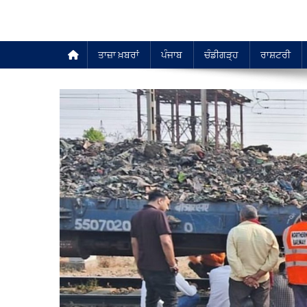
ਤਾਜ਼ਾ ਖ਼ਬਰਾਂ
ਪੰਜਾਬ
ਚੰਡੀਗੜ੍ਹ
ਰਾਸ਼ਟਰੀ