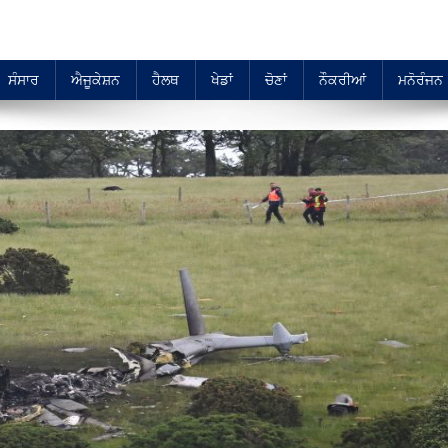
ਸੰਸਾਰ
ਐਜੂਕੇਸ਼ਨ
ਹੈਲਥ
ਖੇਡਾਂ
ਚੋਣਾਂ
ਨੌਕਰੀਆਂ
ਮਨੋਰੰਜਨ