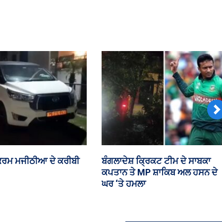
ੌਤ
N
ਵਿਦੇਸ਼ੀ ਫੰਡਿੰਗ ਨਾਲ ਸਬੰਧਤ FCRA ਸੋਧ
ਚੰਡੀਗੜ੍ਹ ਪ
ੁਪਰੀਮ
ਬਿੱਲ ‘ਤੇ ਅੱਜ ਸੰਸਦ ‘ਚ ਚਰਚਾ ਸੰਭਵ
ਨਿਯਮਾਂ ‘ਚ