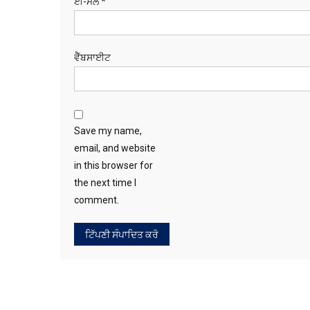
ਈ-ਮੇਲ
*
ਵੈੱਬਸਾਈਟ
Save my name,
email, and website
in this browser for
the next time I
comment.