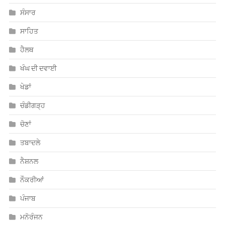
ਖੰਘ ਦੀ ਦਵਾਈ
ਖੇਡਾਂ
ਚੰਡੀਗੜ੍ਹ
ਚੋਣਾਂ
ਤਬਾਦਲੇ
ਨੈਸ਼ਨਲ
ਨੌਕਰੀਆਂ
ਪੰਜਾਬ
ਮਨੋਰੰਜਨ