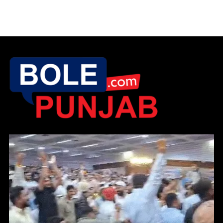
ਪੰਜਾਬ ਕਾਂਗਰਸ ਦੀ ਲੁਧਿਆਣਾ ਮੀਟਿੰਗ ‘ਚ ਵੜਿੰਗ ਅਤੇ ਆਸ਼ੂ ਸਮਰਥਕ ਭਿੜੇ