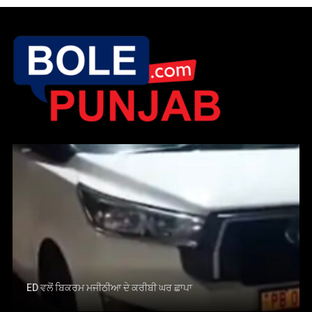
ED ਵਲੋਂ ਬਿਕਰਮ ਮਜੀਠੀਆ ਦੇ ਕਰੀਬੀ ਘਰ ਛਾਪਾ